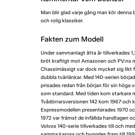
Man blir glad varje gång man kör denna bi
och rolig klassiker.
Fakten zum Modell
Under sammanlagt åtta år tillverkades 1,2
bröt kraftigt mot Amazonen och PV:ns mju
Chassimässigt var dock mycket sig lik
dubbla tvärlänkar. Med 140-serien börjad
prisades redan från början för sin höga
som standard. Med tiden kom starkare mot
Tvådörrarsversionen 142 kom 1967 och ko
Expressmodellen presenterades 1970 och
1972 var främst de infällda handtagen o
Volvos 140-serie tillverkades till och m
samma kaross och byggdes fram till 199