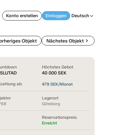
Konto erstellen
Einloggen
Deutsch
arrow_back_ios
chevron_right
orheriges Objekt
Nächstes Objekt
untdown
Höchstes Gebot
SLUTAD
40 000
SEK
lzahlung ab:
479
SEK/Monat
jektnr
Lagerort
768
Göteborg
Reservationspreis:
Erreicht