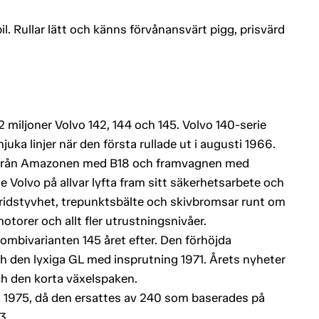
l. Rullar lätt och känns förvånansvärt pigg, prisvärd
 miljoner Volvo 142, 144 och 145. Volvo 140-serie
ka linjer när den första rullade ut i augusti 1966.
t från Amazonen med B18 och framvagnen med
e Volvo på allvar lyfta fram sitt säkerhetsarbete och
 vridstyvhet, trepunktsbälte och skivbromsar runt om
orer och allt fler utrustningsnivåer.
mbivarianten 145 året efter. Den förhöjda
 den lyxiga GL med insprutning 1971. Årets nyheter
ch den korta växelspaken.
ed 1975, då den ersattes av 240 som baserades på
3.