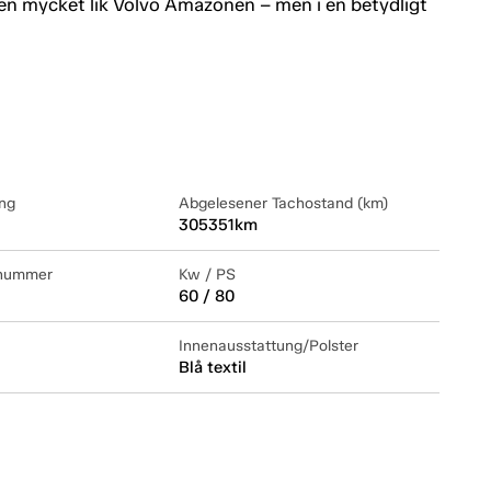
den mycket lik Volvo Amazonen – men i en betydligt
ng
Abgelesener Tachostand (km)
305351km
lnummer
Kw / PS
60 / 80
Innenausstattung/Polster
Blå textil