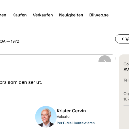
nen
Kaufen
Verkaufen
Neuigkeiten
Bilweb.se
chevron_left
V
20A — 1972
Co
AV
Tei
 bra som den ser ut.
Ob
10
Krister Cervin
Valuator
Per E-Mail kontaktieren