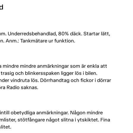
d
rum. Underredsbehandlad, 80% däck. Startar lätt,
en. Anm.: Tankmätare ur funktion.
ra mindre mindre anmärkningar som är enkla att
trasig och blinkersspaken ligger lös i bilen.
er vindruta lös. Dörrhandtag och fickor i dörrar
ra Radio saknas.
intill obetydliga anmärkningar. Någon mindre
ister, stötfångare något slitna i ytskiktet. Fina
litet.