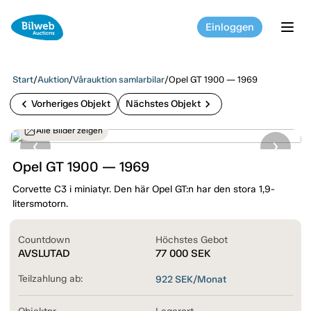
Einloggen
tog
Start
/
Auktion
/
Vårauktion samlarbilar
/
Opel GT 1900 — 1969
chevron_left
chevron_right
Vorheriges Objekt
Nächstes Objekt
Alle Bilder zeigen
Opel GT 1900 — 1969
Corvette C3 i miniatyr. Den här Opel GT:n har den stora 1,9-
litersmotorn.
Countdown
Höchstes Gebot
AVSLUTAD
77 000
SEK
Teilzahlung ab:
922
SEK/Monat