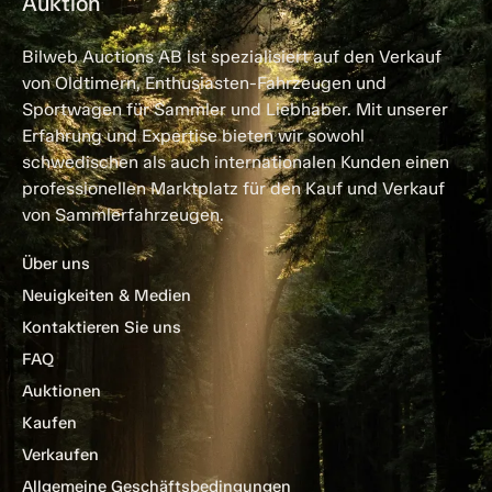
Auktion
Bilweb Auctions AB ist spezialisiert auf den Verkauf
von Oldtimern, Enthusiasten-Fahrzeugen und
Sportwagen für Sammler und Liebhaber. Mit unserer
Erfahrung und Expertise bieten wir sowohl
schwedischen als auch internationalen Kunden einen
professionellen Marktplatz für den Kauf und Verkauf
von Sammlerfahrzeugen.
Über uns
Neuigkeiten & Medien
Kontaktieren Sie uns
FAQ
Auktionen
Kaufen
Verkaufen
Allgemeine Geschäftsbedingungen