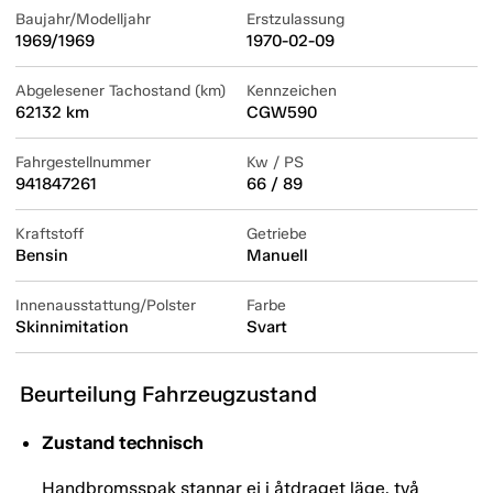
Baujahr/Modelljahr
Erstzulassung
1969/1969
1970-02-09
Abgelesener Tachostand (km)
Kennzeichen
62132 km
CGW590
Fahrgestellnummer
Kw / PS
941847261
66 / 89
Kraftstoff
Getriebe
Bensin
Manuell
Innenausstattung/Polster
Farbe
Skinnimitation
Svart
Beurteilung Fahrzeugzustand
Zustand technisch
Handbromsspak stannar ej i åtdraget läge, två