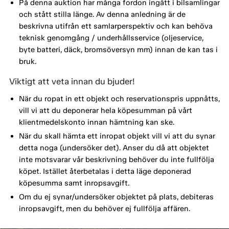
På denna auktion har många fordon ingått i bilsamlingar
och stått stilla länge. Av denna anledning är de
beskrivna utifrån ett samlarperspektiv och kan behöva
teknisk genomgång / underhållsservice (oljeservice,
byte batteri, däck, bromsöversyn mm) innan de kan tas i
bruk.
Viktigt att veta innan du bjuder!
När du ropat in ett objekt och reservationspris uppnåtts,
vill vi att du deponerar hela köpesumman på vårt
klientmedelskonto innan hämtning kan ske.
När du skall hämta ett inropat objekt vill vi att du synar
detta noga (undersöker det). Anser du då att objektet
inte motsvarar vår beskrivning behöver du inte fullfölja
köpet. Istället återbetalas i detta läge deponerad
köpesumma samt inropsavgift.
Om du ej synar/undersöker objektet på plats, debiteras
inropsavgift, men du behöver ej fullfölja affären.