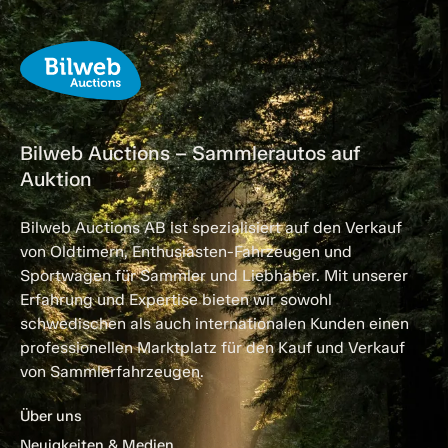
Bilweb Auctions – Sammlerautos auf
Auktion
Bilweb Auctions AB ist spezialisiert auf den Verkauf
von Oldtimern, Enthusiasten-Fahrzeugen und
Sportwagen für Sammler und Liebhaber. Mit unserer
Erfahrung und Expertise bieten wir sowohl
schwedischen als auch internationalen Kunden einen
professionellen Marktplatz für den Kauf und Verkauf
von Sammlerfahrzeugen.
Über uns
Neuigkeiten & Medien