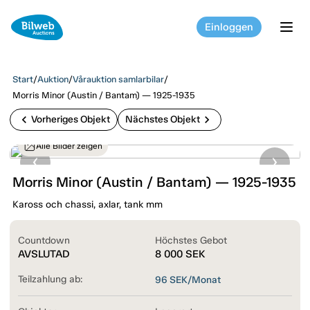
Einloggen
tog
Start
/
Auktion
/
Vårauktion samlarbilar
/
Morris Minor (Austin / Bantam) — 1925-1935
chevron_left
chevron_right
Vorheriges Objekt
Nächstes Objekt
Alle Bilder zeigen
Morris Minor (Austin / Bantam) — 1925-1935
Kaross och chassi, axlar, tank mm
Countdown
Höchstes Gebot
AVSLUTAD
8 000
SEK
Teilzahlung ab:
96
SEK/Monat