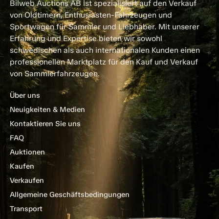
Bilweb Auctions AB ist spezialisiert auf den Verkauf
von Oldtimern, Enthusiasten-Fahrzeugen und
Sportwagen für Sammler und Liebhaber. Mit unserer
Erfahrung und Expertise bieten wir sowohl
schwedischen als auch internationalen Kunden einen
professionellen Marktplatz für den Kauf und Verkauf
von Sammlerfahrzeugen.
Über uns
Neuigkeiten & Medien
Kontaktieren Sie uns
FAQ
Auktionen
Kaufen
Verkaufen
Allgemeine Geschäftsbedingungen
Transport