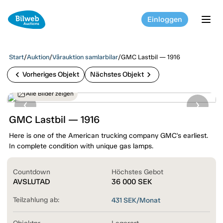
Einloggen
tog
Start
/
Auktion
/
Vårauktion samlarbilar
/
GMC Lastbil — 1916
chevron_left
chevron_right
Vorheriges Objekt
Nächstes Objekt
Alle Bilder zeigen
GMC Lastbil — 1916
Here is one of the American trucking company GMC's earliest.
In complete condition with unique gas lamps.
Countdown
Höchstes Gebot
AVSLUTAD
36 000
SEK
Teilzahlung ab:
431
SEK/Monat