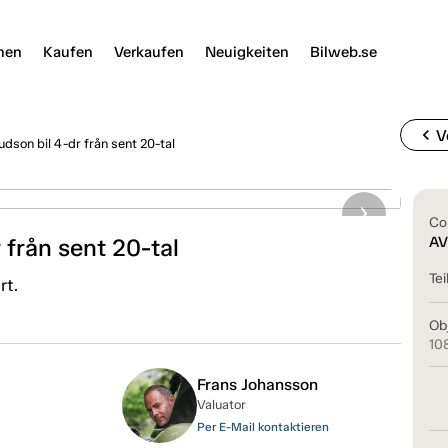
nen
Kaufen
Verkaufen
Neuigkeiten
Bilweb.se
chevron_left
V
son bil 4-dr från sent 20-tal
Co
från sent 20-tal
AV
Tei
rt.
Ob
10
Frans Johansson
Valuator
Per E-Mail kontaktieren