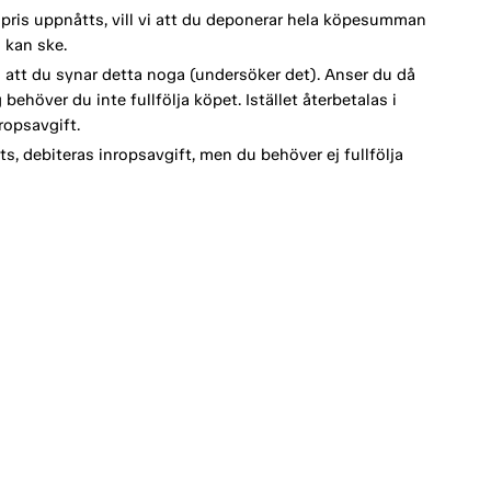
spris uppnåtts, vill vi att du deponerar hela köpesumman
 kan ske.
vi att du synar detta noga (undersöker det). Anser du då
behöver du inte fullfölja köpet. Istället återbetalas i
opsavgift.
s, debiteras inropsavgift, men du behöver ej fullfölja