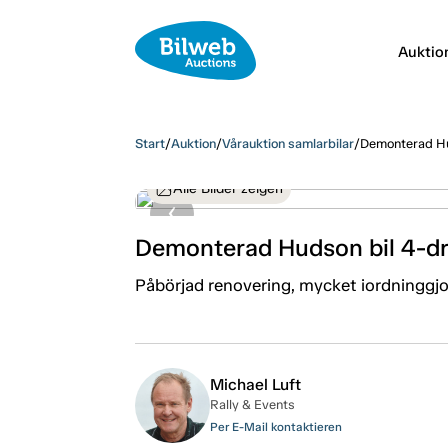
Auktio
Start
/
Auktion
/
Vårauktion samlarbilar
/
Demonterad Hud
Alle Bilder zeigen
Demonterad Hudson bil 4-dr 
Påbörjad renovering, mycket iordninggjo
Michael Luft
Rally & Events
Per E-Mail kontaktieren