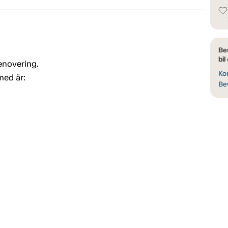
Be
bil
enovering.
Kon
med är:
Be