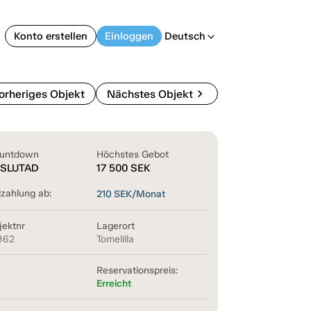
Konto erstellen
Einloggen
Deutsch
arrow_back_ios
chevron_right
orheriges Objekt
Nächstes Objekt
untdown
Höchstes Gebot
SLUTAD
17 500
SEK
lzahlung ab:
210
SEK/Monat
jektnr
Lagerort
862
Tomelilla
Reservationspreis:
Erreicht