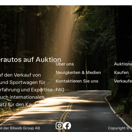
rautos auf Auktion
Über uns
Auktion
Neuigkeiten & Medien
Kaufen
uf den Verkauf von
Kontaktieren Sie uns
Verkauf
 und Sportwagen für
rfahrung und Expertise
FAQ
uch internationalen
atz für den Kauf und
eil der Bilweb Group AB
Copyright © 2