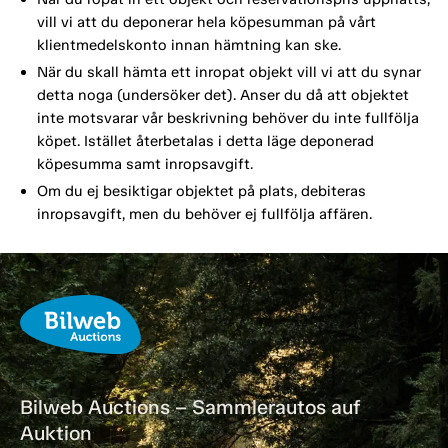
vill vi att du deponerar hela köpesumman på vårt
klientmedelskonto innan hämtning kan ske.
När du skall hämta ett inropat objekt vill vi att du synar
detta noga (undersöker det). Anser du då att objektet
inte motsvarar vår beskrivning behöver du inte fullfölja
köpet. Istället återbetalas i detta läge deponerad
köpesumma samt inropsavgift.
Om du ej besiktigar objektet på plats, debiteras
inropsavgift, men du behöver ej fullfölja affären.
Bilweb Auctions – Sammlerautos auf
Auktion