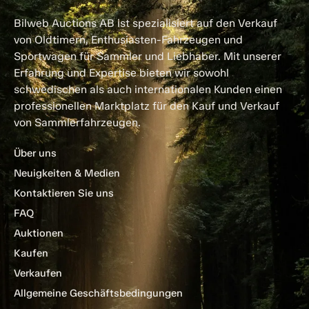
Bilweb Auctions AB ist spezialisiert auf den Verkauf
von Oldtimern, Enthusiasten-Fahrzeugen und
Sportwagen für Sammler und Liebhaber. Mit unserer
Erfahrung und Expertise bieten wir sowohl
schwedischen als auch internationalen Kunden einen
professionellen Marktplatz für den Kauf und Verkauf
von Sammlerfahrzeugen.
Über uns
Neuigkeiten & Medien
Kontaktieren Sie uns
FAQ
Auktionen
Kaufen
Verkaufen
Allgemeine Geschäftsbedingungen