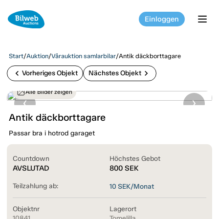
Einloggen
tog
Start
/
Auktion
/
Vårauktion samlarbilar
/
Antik däckborttagare
chevron_left
chevron_right
Vorheriges Objekt
Nächstes Objekt
Alle Bilder zeigen
Antik däckborttagare
Passar bra i hotrod garaget
Countdown
Höchstes Gebot
AVSLUTAD
800
SEK
Teilzahlung ab:
10
SEK/Monat
Objektnr
Lagerort
10841
Tomelilla