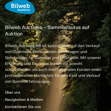
Bilweb Auctions – Sammlerautos auf
Auktion
Bilweb Auctions AB ist spezialisiert auf den Verkauf
von Oldtimern, Enthusiasten-Fahrzeugen und
Sportwagen für Sammler und Liebhaber. Mit unserer
Erfahrung und Expertise bieten wir sowohl
schwedischen als auch internationalen Kunden einen
professionellen Marktplatz für den Kauf und Verkauf
von Sammlerfahrzeugen.
Über uns
Neuigkeiten & Medien
Kontaktieren Sie uns