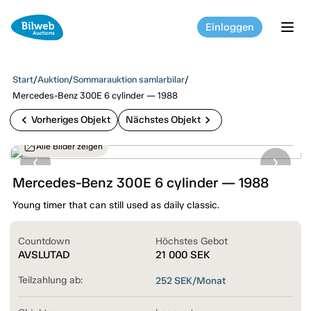
Einloggen
tog
Start
/
Auktion
/
Sommarauktion samlarbilar
/
Mercedes-Benz 300E 6 cylinder — 1988
chevron_left
chevron_right
Vorheriges Objekt
Nächstes Objekt
Alle Bilder zeigen
Mercedes-Benz 300E 6 cylinder — 1988
Young timer that can still used as daily classic.
Countdown
Höchstes Gebot
AVSLUTAD
21 000
SEK
Teilzahlung ab:
252
SEK/Monat