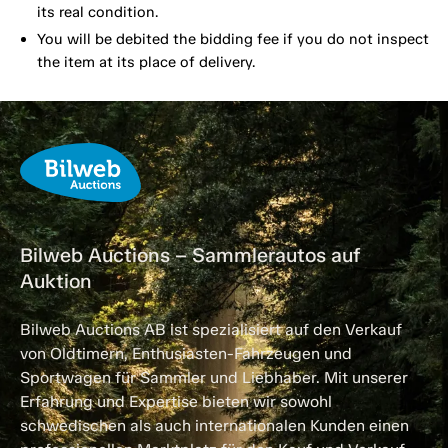
its real condition.
You will be debited the bidding fee if you do not inspect
the item at its place of delivery.
Bilweb Auctions – Sammlerautos auf
Auktion
Bilweb Auctions AB ist spezialisiert auf den Verkauf
von Oldtimern, Enthusiasten-Fahrzeugen und
Sportwagen für Sammler und Liebhaber. Mit unserer
Erfahrung und Expertise bieten wir sowohl
schwedischen als auch internationalen Kunden einen