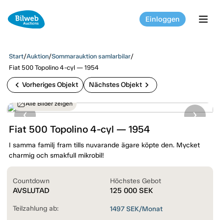
Einloggen
tog
Start
/
Auktion
/
Sommarauktion samlarbilar
/
Fiat 500 Topolino 4-cyl — 1954
chevron_left
chevron_right
Vorheriges Objekt
Nächstes Objekt
Alle Bilder zeigen
Fiat 500 Topolino 4-cyl — 1954
I samma familj fram tills nuvarande ägare köpte den. Mycket
charmig och smakfull mikrobil!
Countdown
Höchstes Gebot
AVSLUTAD
125 000
SEK
Teilzahlung ab:
1497
SEK/Monat