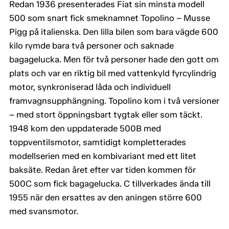
Redan 1936 presenterades Fiat sin minsta modell
500 som snart fick smeknamnet Topolino – Musse
Pigg på italienska. Den lilla bilen som bara vägde 600
kilo rymde bara två personer och saknade
bagagelucka. Men för två personer hade den gott om
plats och var en riktig bil med vattenkyld fyrcylindrig
motor, synkroniserad låda och individuell
framvagnsupphängning. Topolino kom i två versioner
– med stort öppningsbart tygtak eller som täckt.
1948 kom den uppdaterade 500B med
toppventilsmotor, samtidigt kompletterades
modellserien med en kombivariant med ett litet
baksäte. Redan året efter var tiden kommen för
500C som fick bagagelucka. C tillverkades ända till
1955 när den ersattes av den aningen större 600
med svansmotor.