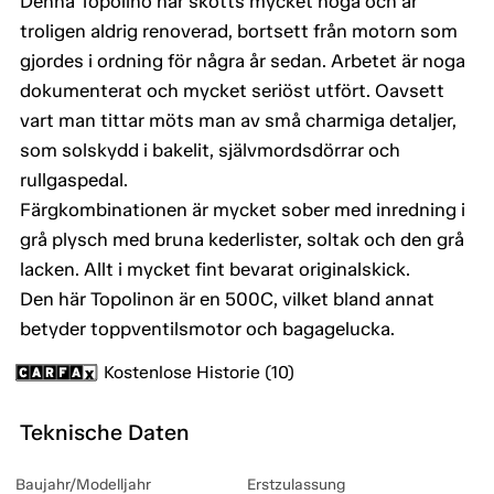
Denna Topolino har skötts mycket noga och är
troligen aldrig renoverad, bortsett från motorn som
gjordes i ordning för några år sedan. Arbetet är noga
dokumenterat och mycket seriöst utfört. Oavsett
vart man tittar möts man av små charmiga detaljer,
som solskydd i bakelit, självmordsdörrar och
rullgaspedal.
Färgkombinationen är mycket sober med inredning i
grå plysch med bruna kederlister, soltak och den grå
lacken. Allt i mycket fint bevarat originalskick.
Den här Topolinon är en 500C, vilket bland annat
betyder toppventilsmotor och bagagelucka.
Kostenlose Historie (10)
Teknische Daten
Baujahr/Modelljahr
Erstzulassung