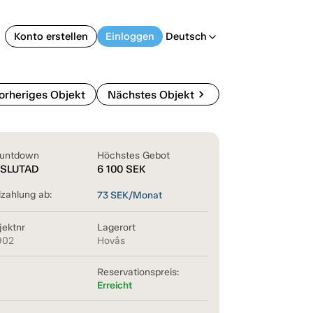
Konto erstellen
Einloggen
Deutsch
arrow_back_ios
chevron_right
orheriges Objekt
Nächstes Objekt
untdown
Höchstes Gebot
SLUTAD
6 100
SEK
lzahlung ab:
73
SEK/Monat
jektnr
Lagerort
902
Hovås
Reservationspreis:
Erreicht