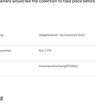
ners would like the collection to take place before
ng
Abgelesener Tachostand (km)
lnummer
Kw / PS
Innenausstattung/Polster
d