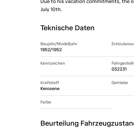
Due to his vacation commitments, the ow
July 10th.
Teknische Daten
Baujahr/Modelljahr
Erstzulassu
1952/1952
Kennzeichen
Fahrgestel
032231
Kraftstoff
Getriebe
Kerosene
Farbe
Beurteilung Fahrzeugzustan