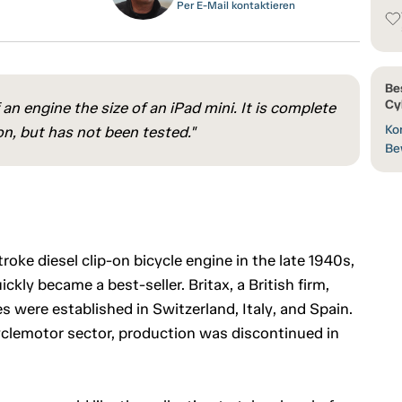
Per E-Mail kontaktieren
Be
Cy
an engine the size of an iPad mini. It is complete
Kon
on, but has not been tested."
Be
ke diesel clip-on bicycle engine in the late 1940s,
ly became a best-seller. Britax, a British firm,
s were established in Switzerland, Italy, and Spain.
cyclemotor sector, production was discontinued in