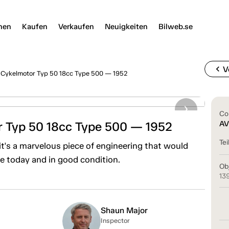
nen
Kaufen
Verkaufen
Neuigkeiten
Bilweb.se
chevron_left
V
Cykelmotor Typ 50 18cc Type 500 — 1952
Co
 Typ 50 18cc Type 500 — 1952
AV
Tei
d it's a marvelous piece of engineering that would
ble today and in good condition.
Ob
13
Shaun Major
Inspector