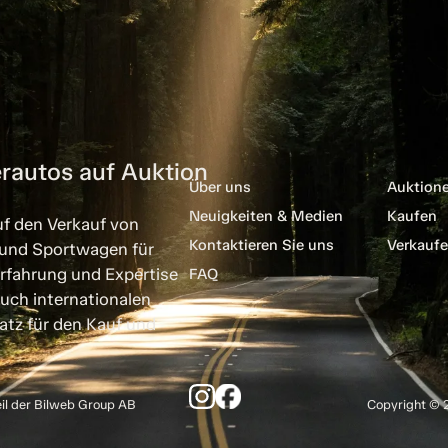
rautos auf Auktion
Über uns
Auktion
Neuigkeiten & Medien
Kaufen
uf den Verkauf von
Kontaktieren Sie uns
Verkauf
 und Sportwagen für
rfahrung und Expertise
FAQ
uch internationalen
atz für den Kauf und
eil der Bilweb Group AB
Copyright © 2