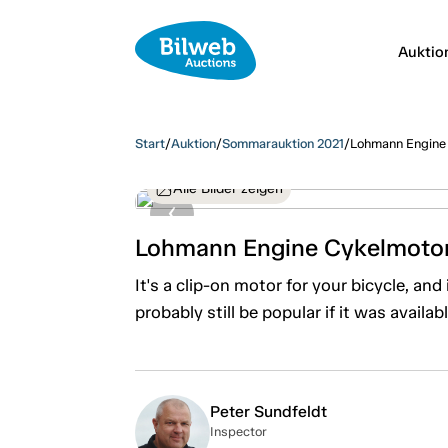
Auktio
Start
/
Auktion
/
Sommarauktion 2021
/
Lohmann Engine 
Alle Bilder zeigen
Lohmann Engine Cykelmotor
It's a clip-on motor for your bicycle, an
probably still be popular if it was availa
Peter Sundfeldt
Inspector