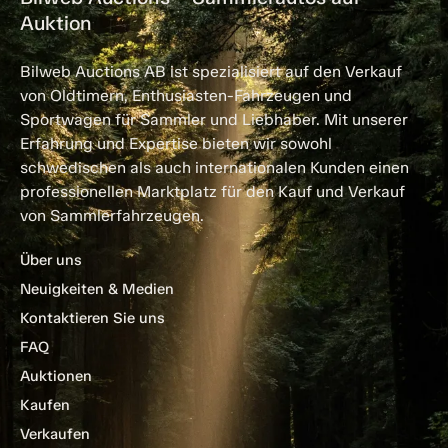
Auktion
Bilweb Auctions AB ist spezialisiert auf den Verkauf
von Oldtimern, Enthusiasten-Fahrzeugen und
Sportwagen für Sammler und Liebhaber. Mit unserer
Erfahrung und Expertise bieten wir sowohl
schwedischen als auch internationalen Kunden einen
professionellen Marktplatz für den Kauf und Verkauf
von Sammlerfahrzeugen.
Über uns
Neuigkeiten & Medien
Kontaktieren Sie uns
FAQ
Auktionen
Kaufen
Verkaufen