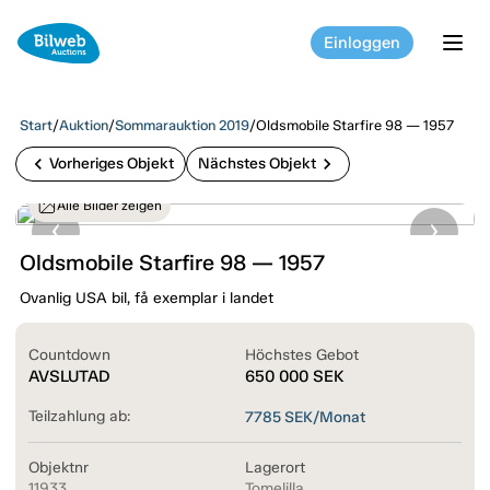
Einloggen
tog
Start
/
Auktion
/
Sommarauktion 2019
/
Oldsmobile Starfire 98 — 1957
chevron_left
chevron_right
Vorheriges Objekt
Nächstes Objekt
Alle Bilder zeigen
Oldsmobile Starfire 98 — 1957
Ovanlig USA bil, få exemplar i landet
Countdown
Höchstes Gebot
AVSLUTAD
650 000
SEK
Teilzahlung ab:
7785
SEK/Monat
Objektnr
Lagerort
11933
Tomelilla