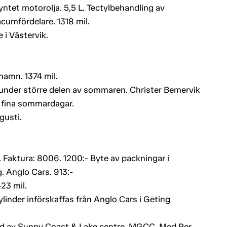
yntet motorolja. 5,5 L. Tectylbehandling av
umfördelare. 1318 mil.
 i Västervik.
hamn. 1374 mil.
 under större delen av sommaren. Christer Bemervik
 fina sommardagar.
gusti.
. Faktura: 8006. 1200:- Byte av packningar i
. Anglo Cars. 913:-
23 mil.
ylinder införskaffas från Anglo Cars i Geting
rad av Sunny Coast & Lake centre. MGCC. Med Per