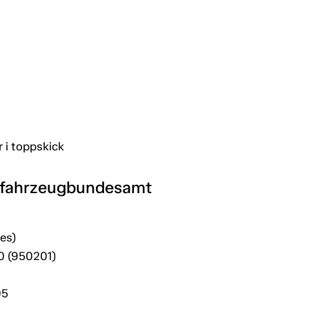
 i toppskick
tfahrzeugbundesamt
es)
20 (950201)
05