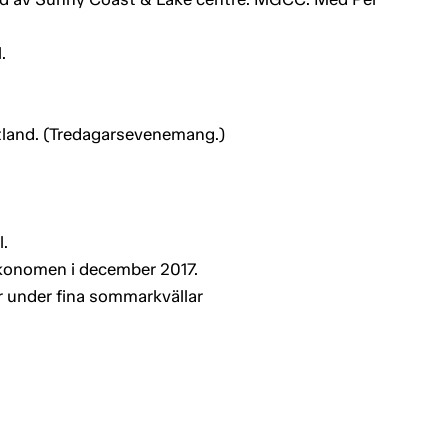
.
otland. (Tredagarsevenemang.)
.
ekonomen i december 2017.
r under fina sommarkvällar