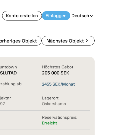
Konto erstellen
Einloggen
Deutsch
arrow_back_ios
chevron_right
orheriges Objekt
Nächstes Objekt
untdown
Höchstes Gebot
SLUTAD
205 000
SEK
lzahlung ab:
2455
SEK/Monat
jektnr
Lagerort
897
Oskarshamn
Reservationspreis:
Erreicht