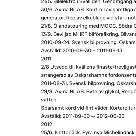
21/5. Bilelektro i Svalliden. Genomgång a
30/6. Axma Bil AB. Kontroll av samtliga
generator. Rep av elkablage vid startmot
21/8. Ölandstouring med MGCC. Södra Ö
13/9. Beviljad MHRF bilförsäkring. Blivand
2010-09-24. Svensk bilprovning. Oskars
Avställd: 2010-09-30 – 2011-06-13
2011
2/8 Utsedd till kvällens finaste/trevlig
arrangerad av Oskarshamns fordonsentu
2011-08-31. Svensk bilprovning. Oskarsha
29/9. Axma Bil AB. Byte av glykol, Rengö
vatten.
Sparsamt körd vid fint väder. Kortare t
Avställd: 2011-09-30 -- 2012-06-23
2012
25/6. Nettodäck. Fyra nya Michelindäck.