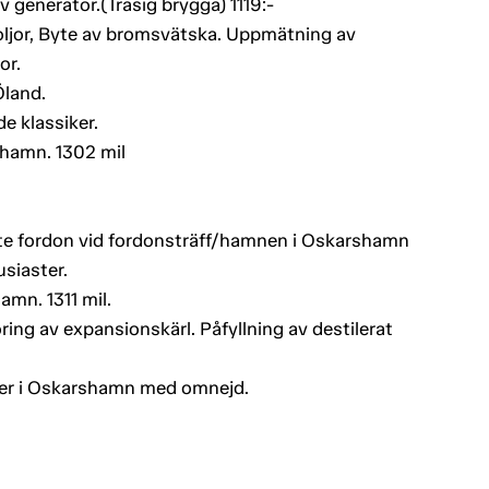
v generator.(Trasig brygga) 1119:-
 oljor, Byte av bromsvätska. Uppmätning av
or.
land.
e klassiker.
hamn. 1302 mil
aste fordon vid fordonsträff/hamnen i Oskarshamn
siaster.
mn. 1311 mil.
ring av expansionskärl. Påfyllning av destilerat
urer i Oskarshamn med omnejd.