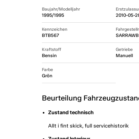
Baujahr/Modelljahr
Erstzulassu
1995/1995
2010-05-2
Kennzeichen
Fahrgestel
BTB567
SARRAWB
Kraftstoff
Getriebe
Bensin
Manuell
Farbe
Grön
Beurteilung Fahrzeugzustan
Zustand technisch
Allt i fint skick, full servicehistorik
Zustand Interieur