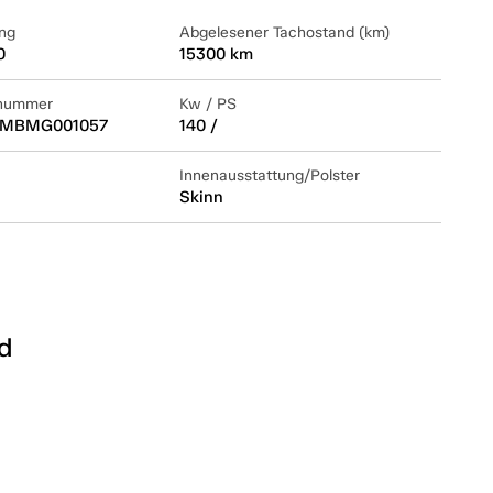
ng
Abgelesener Tachostand (km)
0
15300 km
lnummer
Kw / PS
MBMG001057
140 /
Innenausstattung/Polster
Skinn
d