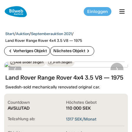
Einloggen
tog
Start
/
Auktion
/
Septemberauktion 2021
/
Land Rover Range Rover 4x4 3.5 V8 — 1975
chevron_left
chevron_right
Vorheriges Objekt
Nächstes Objekt
Alle Bilder zeigen
Film zeigen
Land Rover Range Rover 4x4 3.5 V8 — 1975
Swedish-sold mechanically renovated original car.
Countdown
Höchstes Gebot
AVSLUTAD
110 000
SEK
Teilzahlung ab:
1317
SEK/Monat