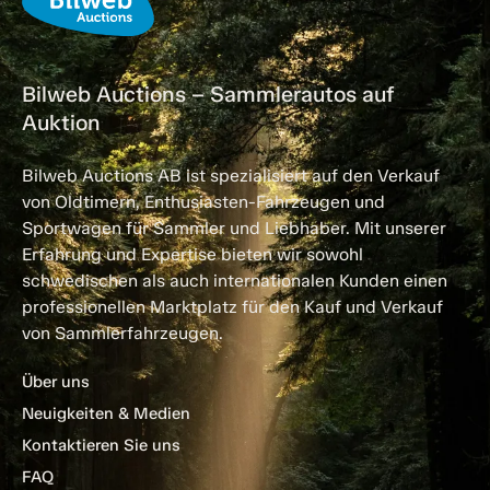
Bilweb Auctions – Sammlerautos auf
Auktion
Bilweb Auctions AB ist spezialisiert auf den Verkauf
von Oldtimern, Enthusiasten-Fahrzeugen und
Sportwagen für Sammler und Liebhaber. Mit unserer
Erfahrung und Expertise bieten wir sowohl
schwedischen als auch internationalen Kunden einen
professionellen Marktplatz für den Kauf und Verkauf
von Sammlerfahrzeugen.
Über uns
Neuigkeiten & Medien
Kontaktieren Sie uns
FAQ