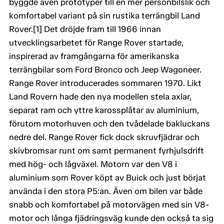
byggde även prototyper till en mer personbilslik och
komfortabel variant på sin rustika terrängbil Land
Rover.[1] Det dröjde fram till 1966 innan
utvecklingsarbetet för Range Rover startade,
inspirerad av framgångarna för amerikanska
terrängbilar som Ford Bronco och Jeep Wagoneer.
Range Rover introducerades sommaren 1970. Likt
Land Rovern hade den nya modellen stela axlar,
separat ram och yttre karossplåtar av aluminium,
förutom motorhuven och den tvådelade bakluckans
nedre del. Range Rover fick dock skruvfjädrar och
skivbromsar runt om samt permanent fyrhjulsdrift
med hög- och lågväxel. Motorn var den V8 i
aluminium som Rover köpt av Buick och just börjat
använda i den stora P5:an. Även om bilen var både
snabb och komfortabel på motorvägen med sin V8-
motor och långa fjädringsväg kunde den också ta sig