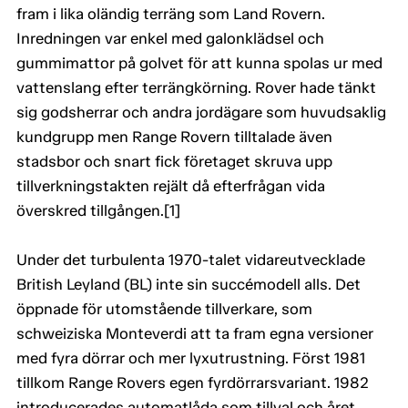
fram i lika oländig terräng som Land Rovern.
Inredningen var enkel med galonklädsel och
gummimattor på golvet för att kunna spolas ur med
vattenslang efter terrängkörning. Rover hade tänkt
sig godsherrar och andra jordägare som huvudsaklig
kundgrupp men Range Rovern tilltalade även
stadsbor och snart fick företaget skruva upp
tillverkningstakten rejält då efterfrågan vida
överskred tillgången.[1]
Under det turbulenta 1970-talet vidareutvecklade
British Leyland (BL) inte sin succémodell alls. Det
öppnade för utomstående tillverkare, som
schweiziska Monteverdi att ta fram egna versioner
med fyra dörrar och mer lyxutrustning. Först 1981
tillkom Range Rovers egen fyrdörrarsvariant. 1982
introducerades automatlåda som tillval och året