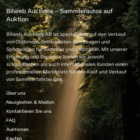
Bilweb Auctions – Sammlerautos auf
Auktion
Bilweb Auctions AB ist spezialisiert auf den Verkauf
von Oldtimern, Enthusiasten-Fahrzeugen und
Sportwagen für Sammler und Liebhaber. Mit unserer
Erfahrung und Expertise bieten wir sowohl
schwedischen als auch internationalen Kunden einen
professionellen Marktplatz für den Kauf und Verkauf
von Sammlerfahrzeugen.
Über uns
Neuigkeiten & Medien
Kontaktieren Sie uns
FAQ
Auktionen
Kaufen