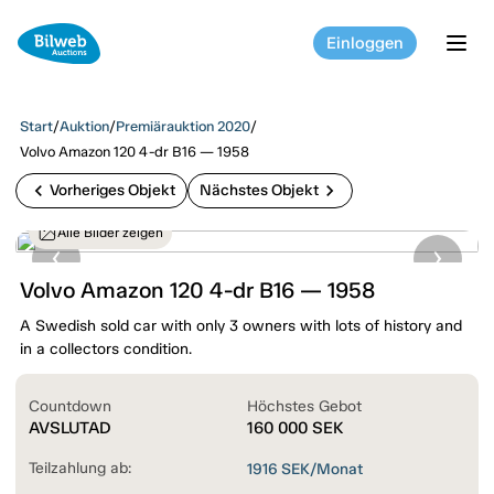
Einloggen
tog
Start
/
Auktion
/
Premiärauktion 2020
/
Volvo Amazon 120 4-dr B16 — 1958
chevron_left
chevron_right
Vorheriges Objekt
Nächstes Objekt
Alle Bilder zeigen
Volvo Amazon 120 4-dr B16 — 1958
A Swedish sold car with only 3 owners with lots of history and
in a collectors condition.
Countdown
Höchstes Gebot
AVSLUTAD
160 000
SEK
Teilzahlung ab:
1916
SEK/Monat