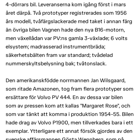
4-dörrars bil. Leveranserna kom igång först i mars
året därpå. Två prototyper registrerades som 1956
års modell, tvåfärgslackerade med taket i annan färg
än övriga bilen Vagnen hade den nya B16-motorn,
men växellådan var PV:ns gamla 3-växlade; 6 volts
elsystem; madrasserad instrumentbräda;
säkerhetsbälten fram var standard; tvådelad
nummerskyltsbelysning bak; tvåtonslack.
Den amerikanskfödde norrmannen Jan Wilsgaard,
som ritade Amazonen, tog fram flera prototyper som
ersättare för Volvo PV 444. En av dessa var bilen
som av pressen kom att kallas "Margaret Rose", och
som var tänkt att komma i produktion 1954-55. Bilen
hade drag av Volvo P1900, men tillverkades bara i ett
exemplar. Ytterligare ett annat försök gjordes av den
svenske affärsmannen Gösta Wennberg, som på