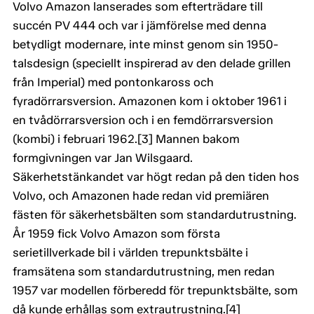
Volvo Amazon lanserades som efterträdare till
succén PV 444 och var i jämförelse med denna
betydligt modernare, inte minst genom sin 1950-
talsdesign (speciellt inspirerad av den delade grillen
från Imperial) med pontonkaross och
fyradörrarsversion. Amazonen kom i oktober 1961 i
en tvådörrarsversion och i en femdörrarsversion
(kombi) i februari 1962.[3] Mannen bakom
formgivningen var Jan Wilsgaard.
Säkerhetstänkandet var högt redan på den tiden hos
Volvo, och Amazonen hade redan vid premiären
fästen för säkerhetsbälten som standardutrustning.
År 1959 fick Volvo Amazon som första
serietillverkade bil i världen trepunktsbälte i
framsätena som standardutrustning, men redan
1957 var modellen förberedd för trepunktsbälte, som
då kunde erhållas som extrautrustning.[4]