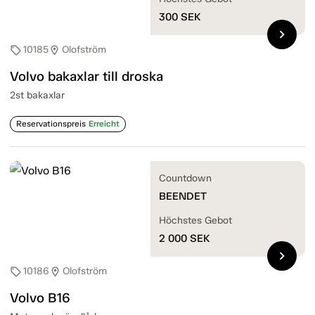
300
SEK
chevron_right
10185
Olofström
sell
location_on
Volvo bakaxlar till droska
2st bakaxlar
Reservationspreis
Erreicht
Countdown
BEENDET
Höchstes Gebot
2 000
SEK
chevron_right
10186
Olofström
sell
location_on
Volvo B16