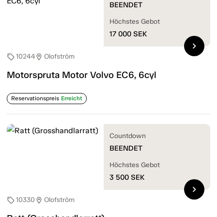
BEENDET
Höchstes Gebot
17 000
SEK
chevron_right
10244
Olofström
sell
location_on
Motorspruta Motor Volvo EC6, 6cyl
Reservationspreis
Erreicht
Countdown
BEENDET
Höchstes Gebot
3 500
SEK
chevron_right
10330
Olofström
sell
location_on