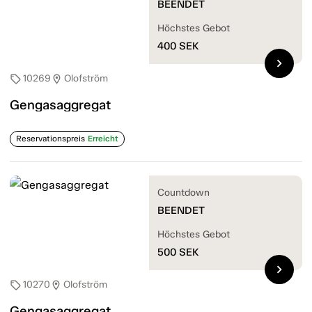
BEENDET
Höchstes Gebot
400
SEK
chevron_right
10269
Olofström
sell
location_on
Gengasaggregat
Reservationspreis
Erreicht
Countdown
BEENDET
Höchstes Gebot
500
SEK
chevron_right
10270
Olofström
sell
location_on
Gengasaggregat