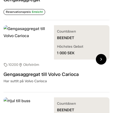
Reservationspreis
Erreicht
Countdown
BEENDET
Höchstes Gebot
1 000
SEK
chevron_right
10200
Olofström
sell
location_on
Gengasaggregat till Volvo Carioca
Har suttit på Volvo Carioca
Countdown
BEENDET