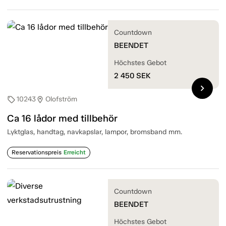
Countdown
BEENDET
Höchstes Gebot
2 450
SEK
chevron_right
10243
Olofström
sell
location_on
Ca 16 lådor med tillbehör
Lyktglas, handtag, navkapslar, lampor, bromsband mm.
Reservationspreis
Erreicht
Countdown
BEENDET
Höchstes Gebot