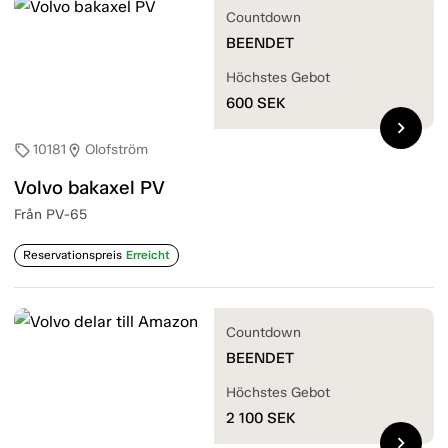
Countdown
BEENDET
Höchstes Gebot
600
SEK
chevron_right
10181
Olofström
sell
location_on
Volvo bakaxel PV
Från PV-65
Reservationspreis
Erreicht
Countdown
BEENDET
Höchstes Gebot
2 100
SEK
chevron_right