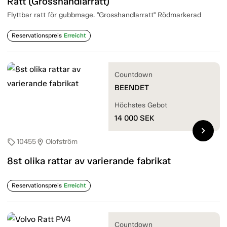
Ratt (Grosshandlarratt)
Flyttbar ratt för gubbmage. "Grosshandlarratt" Rödmarkerad
Reservationspreis
Erreicht
Countdown
BEENDET
Höchstes Gebot
14 000
SEK
chevron_right
10455
Olofström
sell
location_on
8st olika rattar av varierande fabrikat
Reservationspreis
Erreicht
Countdown