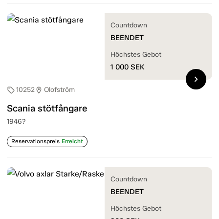
Countdown
BEENDET
Höchstes Gebot
1 000
SEK
chevron_right
10252
Olofström
sell
location_on
Scania stötfångare
1946?
Reservationspreis
Erreicht
Countdown
BEENDET
Höchstes Gebot