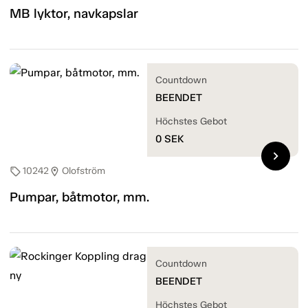
MB lyktor, navkapslar
Countdown
BEENDET
Höchstes Gebot
0
SEK
chevron_right
10242
Olofström
sell
location_on
Pumpar, båtmotor, mm.
Countdown
BEENDET
Höchstes Gebot