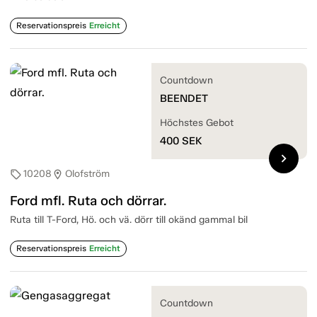
Reservationspreis
Erreicht
Countdown
BEENDET
Höchstes Gebot
400
SEK
chevron_right
10208
Olofström
sell
location_on
Ford mfl. Ruta och dörrar.
Ruta till T-Ford, Hö. och vä. dörr till okänd gammal bil
Reservationspreis
Erreicht
Countdown