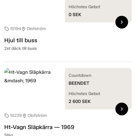
Höchstes Gebot
0
SEK
chevron_right
10194
Olofström
sell
location_on
Hjul till buss
2st däck till buss
Countdown
BEENDET
Höchstes Gebot
2 600
SEK
chevron_right
10239
Olofström
sell
location_on
Ht-Vagn Släpkärra — 1969
Släp