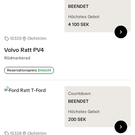
BEENDET
Höchstes Gebot
4 100
SEK
chevron_right
10329
Olofström
sell
location_on
Volvo Ratt PV4
Rödmarkerad
Reservationspreis
Erreicht
Countdown
BEENDET
Höchstes Gebot
200
SEK
chevron_right
10328
Olofström
sell
location_on