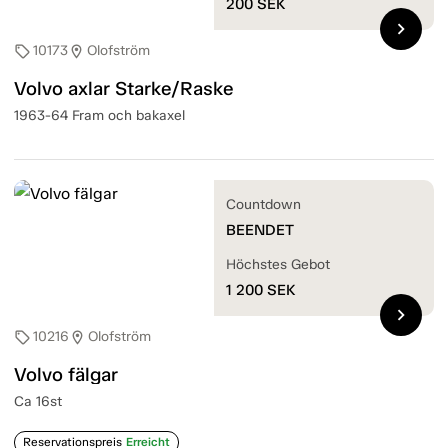
200
SEK
chevron_right
10173
Olofström
sell
location_on
Volvo axlar Starke/Raske
1963-64 Fram och bakaxel
Countdown
BEENDET
Höchstes Gebot
1 200
SEK
chevron_right
10216
Olofström
sell
location_on
Volvo fälgar
Ca 16st
Reservationspreis
Erreicht