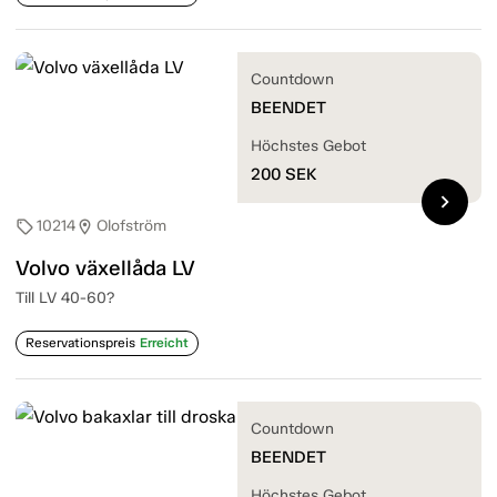
Countdown
BEENDET
Höchstes Gebot
200
SEK
chevron_right
10214
Olofström
sell
location_on
Volvo växellåda LV
Till LV 40-60?
Reservationspreis
Erreicht
Countdown
BEENDET
Höchstes Gebot