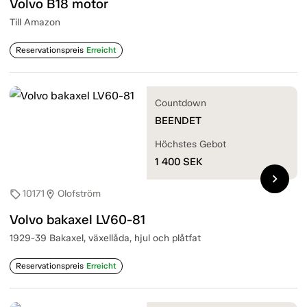
Volvo B18 motor
Till Amazon
Reservationspreis
Erreicht
Countdown
BEENDET
Höchstes Gebot
1 400
SEK
chevron_right
10171
Olofström
sell
location_on
Volvo bakaxel LV60-81
1929-39 Bakaxel, växellåda, hjul och plåtfat
Reservationspreis
Erreicht