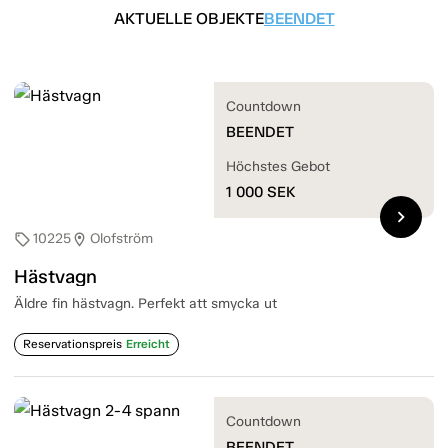
AKTUELLE OBJEKTE
BEENDET
Countdown
BEENDET
Höchstes Gebot
1 000
SEK
chevron_right
10225
Olofström
sell
location_on
Hästvagn
Äldre fin hästvagn. Perfekt att smycka ut
Reservationspreis
Erreicht
Countdown
BEENDET