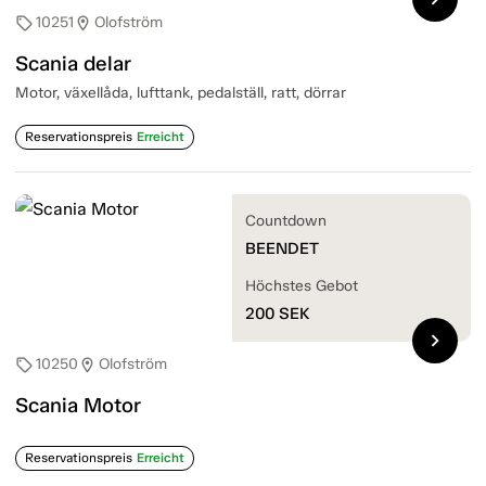
10251
Olofström
sell
location_on
Scania delar
Motor, växellåda, lufttank, pedalställ, ratt, dörrar
Reservationspreis
Erreicht
Countdown
BEENDET
Höchstes Gebot
200
SEK
chevron_right
10250
Olofström
sell
location_on
Scania Motor
Reservationspreis
Erreicht