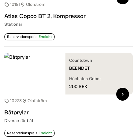
10191
Olofström
sell
location_on
Atlas Copco BT 2, Kompressor
Stationär
Reservationspreis
Erreicht
Countdown
BEENDET
Höchstes Gebot
200
SEK
chevron_right
10273
Olofström
sell
location_on
Båtprylar
Diverse för båt
Reservationspreis
Erreicht