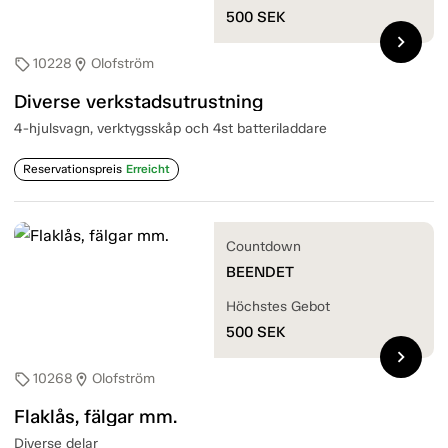
500
SEK
chevron_right
10228
Olofström
sell
location_on
Diverse verkstadsutrustning
4-hjulsvagn, verktygsskåp och 4st batteriladdare
Reservationspreis
Erreicht
Countdown
BEENDET
Höchstes Gebot
500
SEK
chevron_right
10268
Olofström
sell
location_on
Flaklås, fälgar mm.
Diverse delar