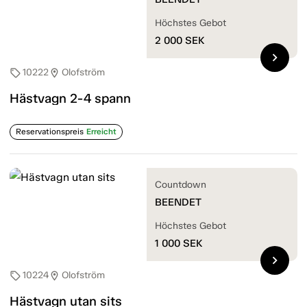
Höchstes Gebot
2 000
SEK
chevron_right
10222
Olofström
sell
location_on
Hästvagn 2-4 spann
Reservationspreis
Erreicht
Countdown
BEENDET
Höchstes Gebot
1 000
SEK
chevron_right
10224
Olofström
sell
location_on
Hästvagn utan sits