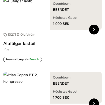
Countdown
BEENDET
Höchstes Gebot
1 000
SEK
chevron_right
10271
Olofström
sell
location_on
Alufälgar lastbil
10st
Reservationspreis
Erreicht
Countdown
BEENDET
Höchstes Gebot
1 700
SEK
chevron_right