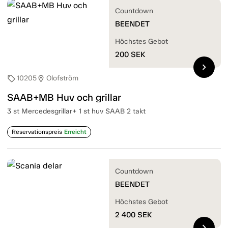
Countdown
BEENDET
Höchstes Gebot
200
SEK
chevron_right
10205
Olofström
sell
location_on
SAAB+MB Huv och grillar
3 st Mercedesgrillar+ 1 st huv SAAB 2 takt
Reservationspreis
Erreicht
Countdown
BEENDET
Höchstes Gebot
2 400
SEK
chevron_right