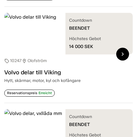
Countdown
BEENDET
Höchstes Gebot
14 000
SEK
chevron_right
10247
Olofström
sell
location_on
Volvo delar till Viking
Hytt, skärmar, motor, kyl och kofångare
Reservationspreis
Erreicht
Countdown
BEENDET
Höchstes Gebot