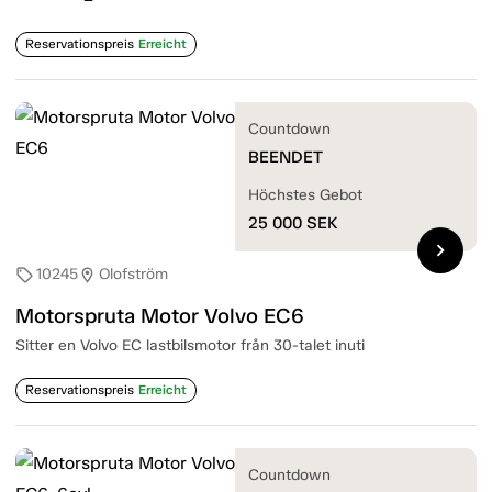
Reservationspreis
Erreicht
Countdown
BEENDET
Höchstes Gebot
25 000
SEK
chevron_right
10245
Olofström
sell
location_on
Motorspruta Motor Volvo EC6
Sitter en Volvo EC lastbilsmotor från 30-talet inuti
Reservationspreis
Erreicht
Countdown