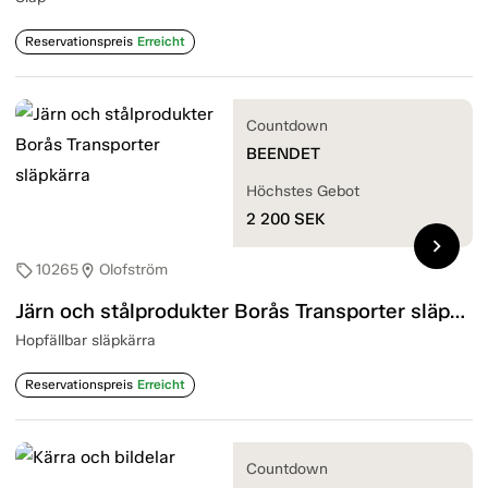
Reservationspreis
Erreicht
Countdown
BEENDET
Höchstes Gebot
2 200
SEK
chevron_right
10265
Olofström
sell
location_on
Järn och stålprodukter Borås Transporter släpkärra
Hopfällbar släpkärra
Reservationspreis
Erreicht
Countdown