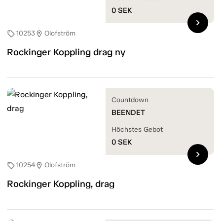
0
SEK
chevron_right
10253
Olofström
sell
location_on
Rockinger Koppling drag ny
Countdown
BEENDET
Höchstes Gebot
0
SEK
chevron_right
10254
Olofström
sell
location_on
Rockinger Koppling, drag