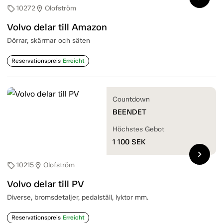
10272
Olofström
sell
location_on
Volvo delar till Amazon
Dörrar, skärmar och säten
Reservationspreis
Erreicht
Countdown
BEENDET
Höchstes Gebot
1 100
SEK
chevron_right
10215
Olofström
sell
location_on
Volvo delar till PV
Diverse, bromsdetaljer, pedalställ, lyktor mm.
Reservationspreis
Erreicht