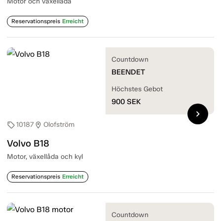
Motor och växellåda
Reservationspreis
Erreicht
Countdown
BEENDET
Höchstes Gebot
900
SEK
chevron_right
10187
Olofström
sell
location_on
Volvo B18
Motor, växellåda och kyl
Reservationspreis
Erreicht
Countdown