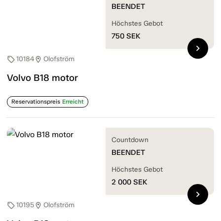
BEENDET
Höchstes Gebot
750
SEK
chevron_right
10184
Olofström
sell
location_on
Volvo B18 motor
Reservationspreis
Erreicht
Countdown
BEENDET
Höchstes Gebot
2 000
SEK
chevron_right
10195
Olofström
sell
location_on