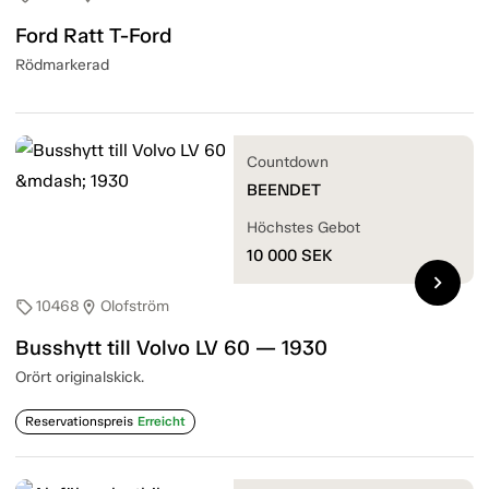
Ford Ratt T-Ford
Rödmarkerad
Countdown
BEENDET
Höchstes Gebot
10 000
SEK
chevron_right
10468
Olofström
sell
location_on
Busshytt till Volvo LV 60 — 1930
Orört originalskick.
Reservationspreis
Erreicht