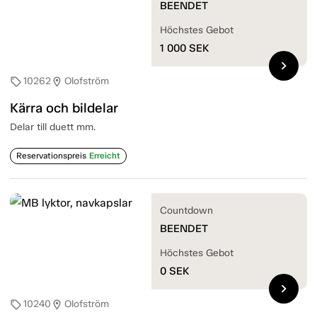
BEENDET
Höchstes Gebot
1 000
SEK
chevron_right
10262
Olofström
sell
location_on
Kärra och bildelar
Delar till duett mm.
Reservationspreis
Erreicht
Countdown
BEENDET
Höchstes Gebot
0
SEK
chevron_right
10240
Olofström
sell
location_on