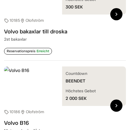
300
SEK
chevron_right
10185
Olofström
sell
location_on
Volvo bakaxlar till droska
2st bakaxlar
Reservationspreis
Erreicht
Countdown
BEENDET
Höchstes Gebot
2 000
SEK
chevron_right
10186
Olofström
sell
location_on
Volvo B16