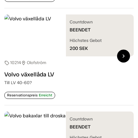
Countdown
BEENDET
Höchstes Gebot
200
SEK
chevron_right
10214
Olofström
sell
location_on
Volvo växellåda LV
Till LV 40-60?
Reservationspreis
Erreicht
Countdown
BEENDET
Höchstes Gebot