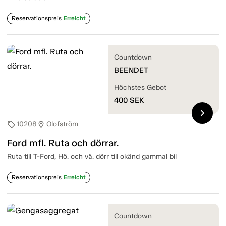
Reservationspreis
Erreicht
Countdown
BEENDET
Höchstes Gebot
400
SEK
chevron_right
10208
Olofström
sell
location_on
Ford mfl. Ruta och dörrar.
Ruta till T-Ford, Hö. och vä. dörr till okänd gammal bil
Reservationspreis
Erreicht
Countdown