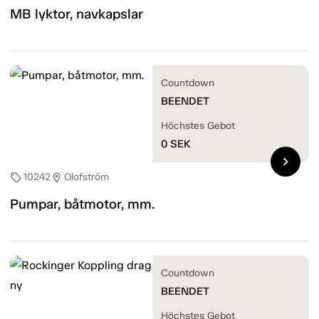
MB lyktor, navkapslar
Countdown
BEENDET
Höchstes Gebot
0
SEK
chevron_right
10242
Olofström
sell
location_on
Pumpar, båtmotor, mm.
Countdown
BEENDET
Höchstes Gebot