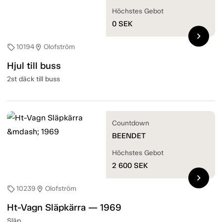
Höchstes Gebot
0
SEK
chevron_right
10194
Olofström
sell
location_on
Hjul till buss
2st däck till buss
Countdown
BEENDET
Höchstes Gebot
2 600
SEK
chevron_right
10239
Olofström
sell
location_on
Ht-Vagn Släpkärra — 1969
Släp