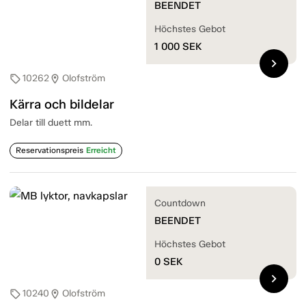
BEENDET
Höchstes Gebot
1 000
SEK
chevron_right
10262
Olofström
sell
location_on
Kärra och bildelar
Delar till duett mm.
Reservationspreis
Erreicht
Countdown
BEENDET
Höchstes Gebot
0
SEK
chevron_right
10240
Olofström
sell
location_on