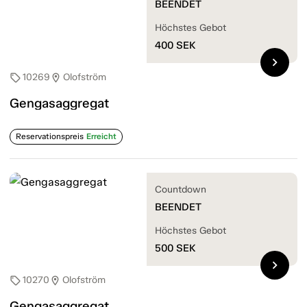
BEENDET
Höchstes Gebot
400
SEK
chevron_right
10269
Olofström
sell
location_on
Gengasaggregat
Reservationspreis
Erreicht
Countdown
BEENDET
Höchstes Gebot
500
SEK
chevron_right
10270
Olofström
sell
location_on
Gengasaggregat