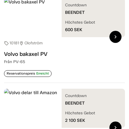
Countdown
BEENDET
Höchstes Gebot
600
SEK
chevron_right
10181
Olofström
sell
location_on
Volvo bakaxel PV
Från PV-65
Reservationspreis
Erreicht
Countdown
BEENDET
Höchstes Gebot
2 100
SEK
chevron_right