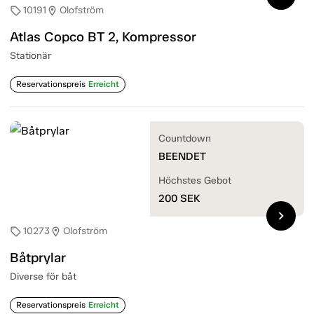
10191
Olofström
sell
location_on
Atlas Copco BT 2, Kompressor
Stationär
Reservationspreis
Erreicht
Countdown
BEENDET
Höchstes Gebot
200
SEK
chevron_right
10273
Olofström
sell
location_on
Båtprylar
Diverse för båt
Reservationspreis
Erreicht