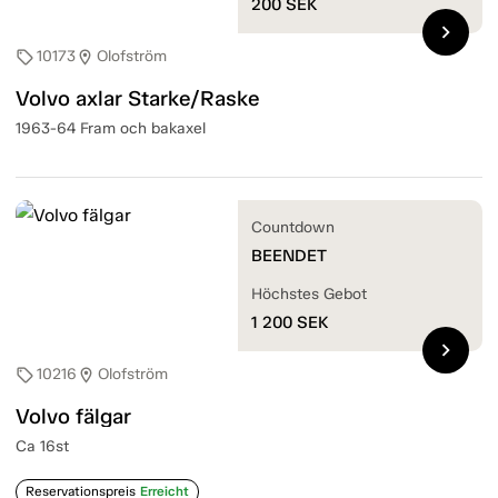
200
SEK
chevron_right
10173
Olofström
sell
location_on
Volvo axlar Starke/Raske
1963-64 Fram och bakaxel
Countdown
BEENDET
Höchstes Gebot
1 200
SEK
chevron_right
10216
Olofström
sell
location_on
Volvo fälgar
Ca 16st
Reservationspreis
Erreicht