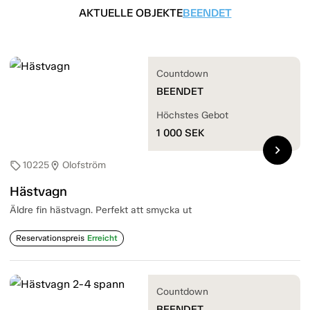
AKTUELLE OBJEKTE
BEENDET
Countdown
BEENDET
Höchstes Gebot
1 000
SEK
chevron_right
10225
Olofström
sell
location_on
Hästvagn
Äldre fin hästvagn. Perfekt att smycka ut
Reservationspreis
Erreicht
Countdown
BEENDET