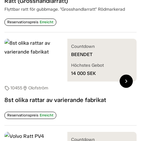
Ratt (Grosshandlarratt)
Flyttbar ratt för gubbmage. "Grosshandlarratt" Rödmarkerad
Reservationspreis
Erreicht
Countdown
BEENDET
Höchstes Gebot
14 000
SEK
chevron_right
10455
Olofström
sell
location_on
8st olika rattar av varierande fabrikat
Reservationspreis
Erreicht
Countdown