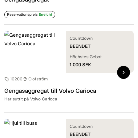
Reservationspreis
Erreicht
Countdown
BEENDET
Höchstes Gebot
1 000
SEK
chevron_right
10200
Olofström
sell
location_on
Gengasaggregat till Volvo Carioca
Har suttit på Volvo Carioca
Countdown
BEENDET