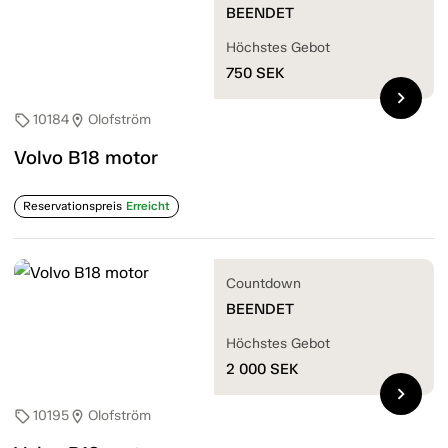
BEENDET
Höchstes Gebot
750
SEK
chevron_right
10184
Olofström
sell
location_on
Volvo B18 motor
Reservationspreis
Erreicht
Countdown
BEENDET
Höchstes Gebot
2 000
SEK
chevron_right
10195
Olofström
sell
location_on