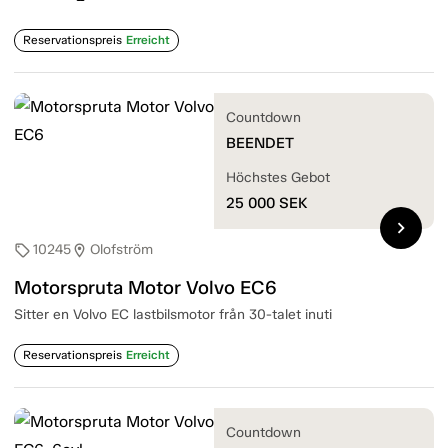
Reservationspreis
Erreicht
Countdown
BEENDET
Höchstes Gebot
25 000
SEK
chevron_right
10245
Olofström
sell
location_on
Motorspruta Motor Volvo EC6
Sitter en Volvo EC lastbilsmotor från 30-talet inuti
Reservationspreis
Erreicht
Countdown