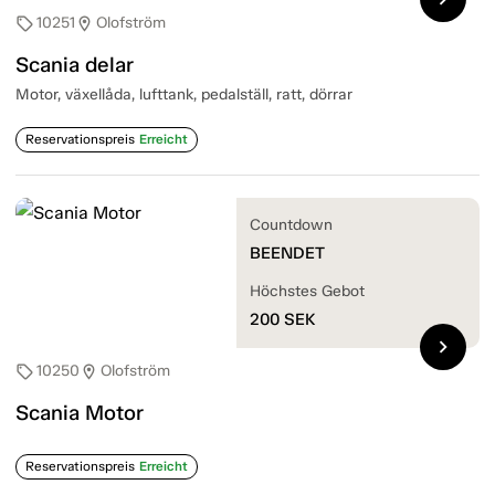
10251
Olofström
sell
location_on
Scania delar
Motor, växellåda, lufttank, pedalställ, ratt, dörrar
Reservationspreis
Erreicht
Countdown
BEENDET
Höchstes Gebot
200
SEK
chevron_right
10250
Olofström
sell
location_on
Scania Motor
Reservationspreis
Erreicht