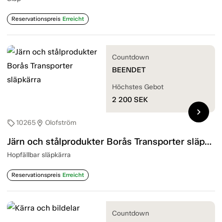
Reservationspreis
Erreicht
Countdown
BEENDET
Höchstes Gebot
2 200
SEK
chevron_right
10265
Olofström
sell
location_on
Järn och stålprodukter Borås Transporter släpkärra
Hopfällbar släpkärra
Reservationspreis
Erreicht
Countdown