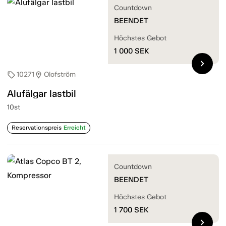
Countdown
BEENDET
Höchstes Gebot
1 000
SEK
chevron_right
10271
Olofström
sell
location_on
Alufälgar lastbil
10st
Reservationspreis
Erreicht
Countdown
BEENDET
Höchstes Gebot
1 700
SEK
chevron_right