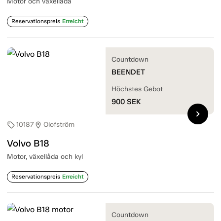
Motor och växellåda
Reservationspreis
Erreicht
Countdown
BEENDET
Höchstes Gebot
900
SEK
chevron_right
10187
Olofström
sell
location_on
Volvo B18
Motor, växellåda och kyl
Reservationspreis
Erreicht
Countdown