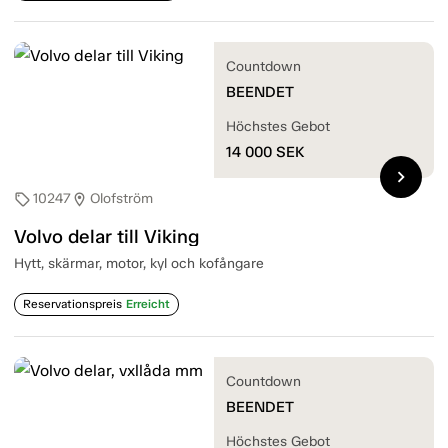
Countdown
BEENDET
Höchstes Gebot
14 000
SEK
chevron_right
10247
Olofström
sell
location_on
Volvo delar till Viking
Hytt, skärmar, motor, kyl och kofångare
Reservationspreis
Erreicht
Countdown
BEENDET
Höchstes Gebot