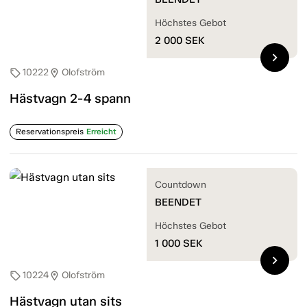
Höchstes Gebot
2 000
SEK
chevron_right
10222
Olofström
sell
location_on
Hästvagn 2-4 spann
Reservationspreis
Erreicht
Countdown
BEENDET
Höchstes Gebot
1 000
SEK
chevron_right
10224
Olofström
sell
location_on
Hästvagn utan sits