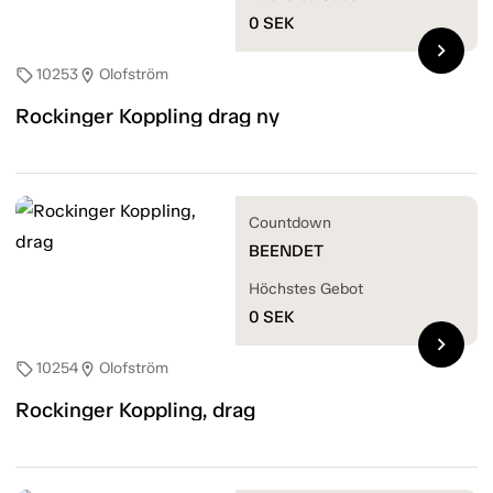
0
SEK
chevron_right
10253
Olofström
sell
location_on
Rockinger Koppling drag ny
Countdown
BEENDET
Höchstes Gebot
0
SEK
chevron_right
10254
Olofström
sell
location_on
Rockinger Koppling, drag