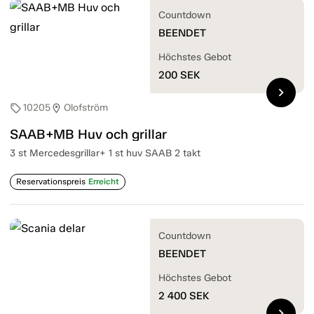
Countdown
BEENDET
Höchstes Gebot
200
SEK
chevron_right
10205
Olofström
sell
location_on
SAAB+MB Huv och grillar
3 st Mercedesgrillar+ 1 st huv SAAB 2 takt
Reservationspreis
Erreicht
Countdown
BEENDET
Höchstes Gebot
2 400
SEK
chevron_right