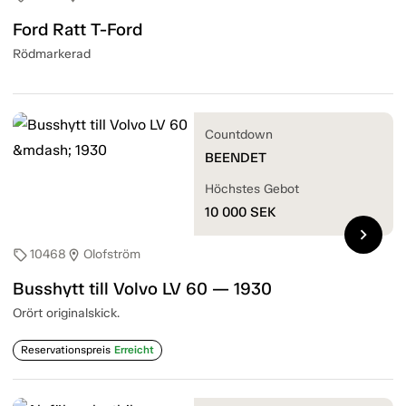
Ford Ratt T-Ford
Rödmarkerad
Countdown
BEENDET
Höchstes Gebot
10 000
SEK
chevron_right
10468
Olofström
sell
location_on
Busshytt till Volvo LV 60 — 1930
Orört originalskick.
Reservationspreis
Erreicht