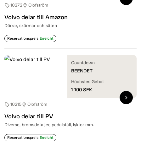
10272
Olofström
sell
location_on
Volvo delar till Amazon
Dörrar, skärmar och säten
Reservationspreis
Erreicht
Countdown
BEENDET
Höchstes Gebot
1 100
SEK
chevron_right
10215
Olofström
sell
location_on
Volvo delar till PV
Diverse, bromsdetaljer, pedalställ, lyktor mm.
Reservationspreis
Erreicht