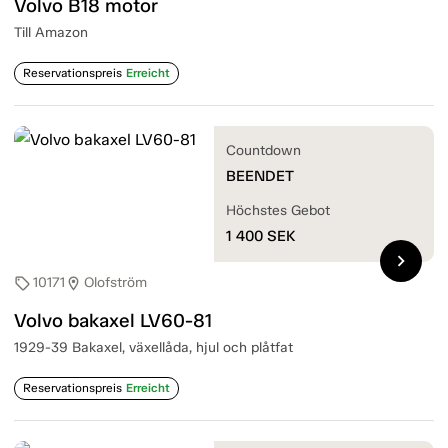
Volvo B18 motor
Till Amazon
Reservationspreis
Erreicht
Countdown
BEENDET
Höchstes Gebot
1 400
SEK
chevron_right
10171
Olofström
sell
location_on
Volvo bakaxel LV60-81
1929-39 Bakaxel, växellåda, hjul och plåtfat
Reservationspreis
Erreicht