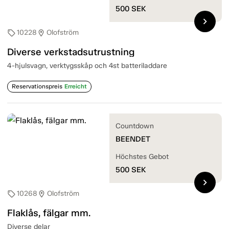
500
SEK
chevron_right
10228
Olofström
sell
location_on
Diverse verkstadsutrustning
4-hjulsvagn, verktygsskåp och 4st batteriladdare
Reservationspreis
Erreicht
Countdown
BEENDET
Höchstes Gebot
500
SEK
chevron_right
10268
Olofström
sell
location_on
Flaklås, fälgar mm.
Diverse delar