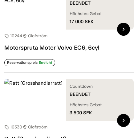
BEENDET
Höchstes Gebot
17 000
SEK
chevron_right
10244
Olofström
sell
location_on
Motorspruta Motor Volvo EC6, 6cyl
Reservationspreis
Erreicht
Countdown
BEENDET
Höchstes Gebot
3 500
SEK
chevron_right
10330
Olofström
sell
location_on