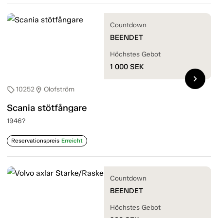
Countdown
BEENDET
Höchstes Gebot
1 000
SEK
chevron_right
10252
Olofström
sell
location_on
Scania stötfångare
1946?
Reservationspreis
Erreicht
Countdown
BEENDET
Höchstes Gebot