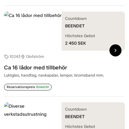
Countdown
BEENDET
Höchstes Gebot
2 450
SEK
chevron_right
10243
Olofström
sell
location_on
Ca 16 lådor med tillbehör
Lyktglas, handtag, navkapslar, lampor, bromsband mm.
Reservationspreis
Erreicht
Countdown
BEENDET
Höchstes Gebot