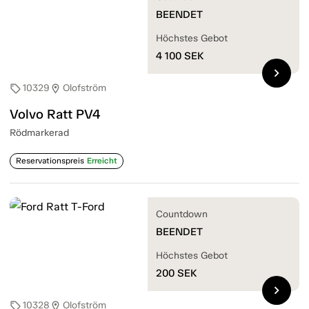
BEENDET
Höchstes Gebot
4 100
SEK
chevron_right
10329
Olofström
sell
location_on
Volvo Ratt PV4
Rödmarkerad
Reservationspreis
Erreicht
Countdown
BEENDET
Höchstes Gebot
200
SEK
chevron_right
10328
Olofström
sell
location_on