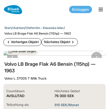
Einloggen
tog
Start
/
Auktion
/
Olofström - Klassiska bilar
/
Volvo LB Brage Flak A6 Bensin (115hp) — 1963
chevron_left
chevron_right
Vorheriges Objekt
Nächstes Objekt
Alle Bilder zeigen
Volvo LB Brage Flak A6 Bensin (115hp) —
1963
Volvo L 37005 T Milk Truck
Countdown
Höchstes Gebot
AVSLUTAD
76 000
SEK
Teilzahlung ab:
910
SEK/Monat