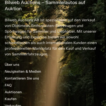
Bilweb Auctions – Sammlerautos auf
Auktion
Bilweb Auctions AB ist spezialisiert auf den Verkauf
von Oldtimern, Enthusiasten-Fahrzeugen und
Sportwagen für Sammler und Liebhaber. Mit unserer
Erfahrung und Expertise bieten wir sowohl
schwedischen als auch internationalen Kunden einen
professionellen Marktplatz für den Kauf und Verkauf
von Sammlerfahrzeugen.
Über uns
Neuigkeiten & Medien
Kontaktieren Sie uns
FAQ
Auktionen
Kaufen
Verkaufen