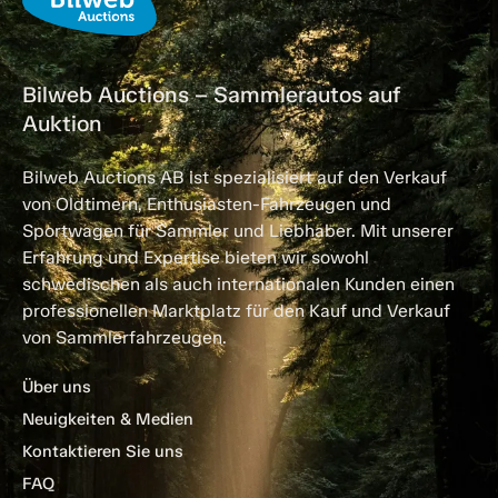
Bilweb Auctions – Sammlerautos auf
Auktion
Bilweb Auctions AB ist spezialisiert auf den Verkauf
von Oldtimern, Enthusiasten-Fahrzeugen und
Sportwagen für Sammler und Liebhaber. Mit unserer
Erfahrung und Expertise bieten wir sowohl
schwedischen als auch internationalen Kunden einen
professionellen Marktplatz für den Kauf und Verkauf
von Sammlerfahrzeugen.
Über uns
Neuigkeiten & Medien
Kontaktieren Sie uns
FAQ