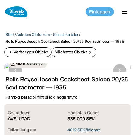
Einloggen
tog
Start
/
Auktion
/
Olofström - Klassiska bilar
/
Rolls Royce Joseph Cockshoot Saloon 20/25 6cyl radmotor — 1935
chevron_left
chevron_right
Vorheriges Objekt
Nächstes Objekt
Alle Bilder zeigen
Rolls Royce Joseph Cockshoot Saloon 20/25
6cyl radmotor — 1935
Pampig paradbil,fint skick, högerstyrd
Countdown
Höchstes Gebot
AVSLUTAD
335 000
SEK
Teilzahlung ab:
4012
SEK/Monat