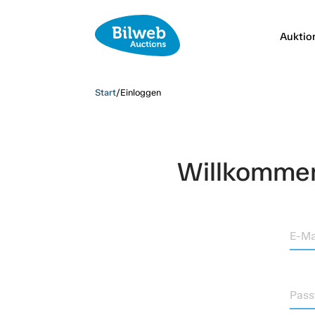
Auktio
Start
/
Einloggen
Willkommen,
E-Ma
Pass