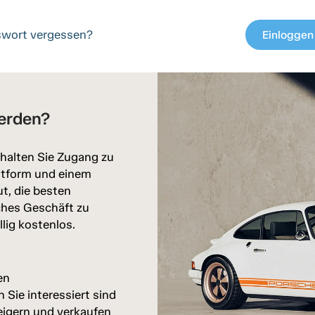
wort vergessen?
Einloggen
c
erden?
halten Sie Zugang zu
attform und einem
ut, die besten
ches Geschäft zu
llig kostenlos.
en
Sie interessiert sind
eigern und verkaufen