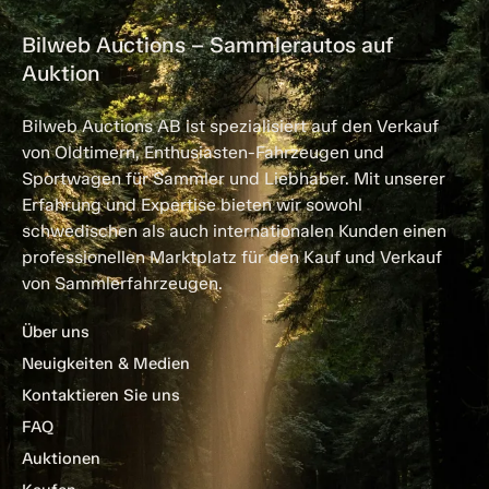
Bilweb Auctions – Sammlerautos auf
Auktion
Bilweb Auctions AB ist spezialisiert auf den Verkauf
von Oldtimern, Enthusiasten-Fahrzeugen und
Sportwagen für Sammler und Liebhaber. Mit unserer
Erfahrung und Expertise bieten wir sowohl
schwedischen als auch internationalen Kunden einen
professionellen Marktplatz für den Kauf und Verkauf
von Sammlerfahrzeugen.
Über uns
Neuigkeiten & Medien
Kontaktieren Sie uns
FAQ
Auktionen