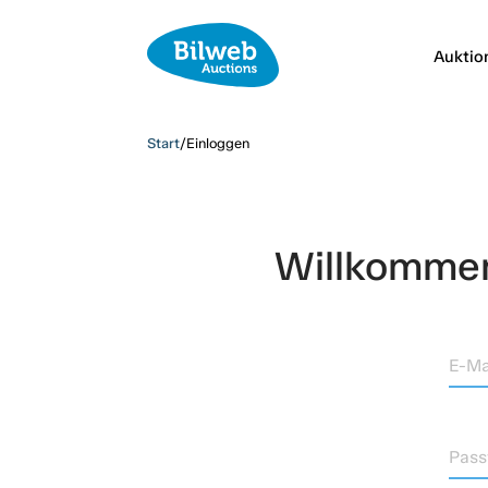
Auktio
Start
/
Einloggen
Willkommen,
E-Ma
Pass