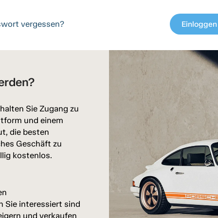
wort vergessen?
Einloggen
c
erden?
halten Sie Zugang zu
attform und einem
ut, die besten
ches Geschäft zu
llig kostenlos.
en
Sie interessiert sind
eigern und verkaufen