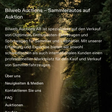
Bilweb Auctions – Sammlerautos auf
Auktion
Bilweb Auctions AB ist spezialisiert auf den Verkauf
von Oldtimern, Enthusiasten-Fahrzeugen und
Sportwagen für Sammler und Liebhaber. Mit unserer
Erfahrung und Expertise bieten wir sowohl
schwedischen als auch internationalen Kunden einen
professionellen Marktplatz für den Kauf und Verkauf
von Sammlerfahrzeugen.
Über uns
Neuigkeiten & Medien
Kontaktieren Sie uns
FAQ
Auktionen