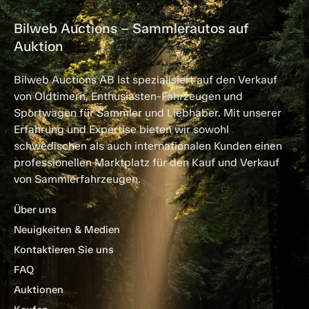
Bilweb Auctions – Sammlerautos auf
Auktion
Bilweb Auctions AB ist spezialisiert auf den Verkauf
von Oldtimern, Enthusiasten-Fahrzeugen und
Sportwagen für Sammler und Liebhaber. Mit unserer
Erfahrung und Expertise bieten wir sowohl
schwedischen als auch internationalen Kunden einen
professionellen Marktplatz für den Kauf und Verkauf
von Sammlerfahrzeugen.
Über uns
Neuigkeiten & Medien
Kontaktieren Sie uns
FAQ
Auktionen