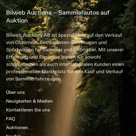
Bilweb Auctions – Sammlerautos auf
Auktion
Bilweb Auctions AB ist spezialisiert auf den Verkauf
von Oldtimern, Enthusiasten-Fahrzeugen und
Sportwagen für Sammler und Liebhaber. Mit unserer
Erfahrung und Expertise bieten wir sowohl
schwedischen als auch internationalen Kunden einen
professionellen Marktplatz für den Kauf und Verkauf
von Sammlerfahrzeugen.
Über uns
Neuigkeiten & Medien
Kontaktieren Sie uns
FAQ
Auktionen