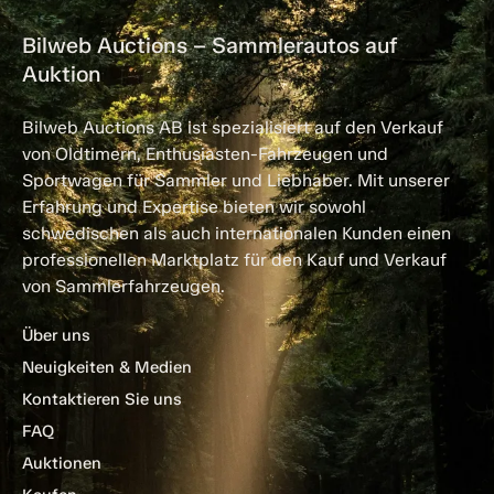
Bilweb Auctions – Sammlerautos auf
Auktion
Bilweb Auctions AB ist spezialisiert auf den Verkauf
von Oldtimern, Enthusiasten-Fahrzeugen und
Sportwagen für Sammler und Liebhaber. Mit unserer
Erfahrung und Expertise bieten wir sowohl
schwedischen als auch internationalen Kunden einen
professionellen Marktplatz für den Kauf und Verkauf
von Sammlerfahrzeugen.
Über uns
Neuigkeiten & Medien
Kontaktieren Sie uns
FAQ
Auktionen