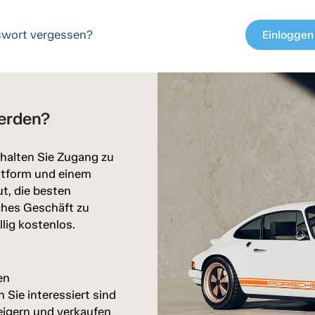
wort vergessen?
Einloggen
c
erden?
halten Sie Zugang zu
attform und einem
ut, die besten
ches Geschäft zu
llig kostenlos.
en
Sie interessiert sind
eigern und verkaufen