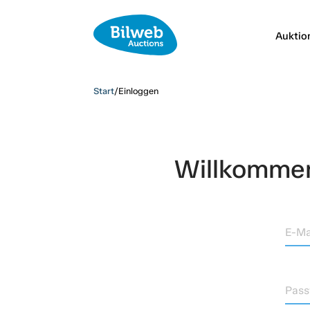
Auktio
Start
/
Einloggen
Willkommen,
E-Ma
Pass