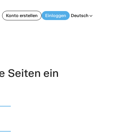
Konto erstellen
Einloggen
Deutsch
arrow_back_ios
e Seiten ein