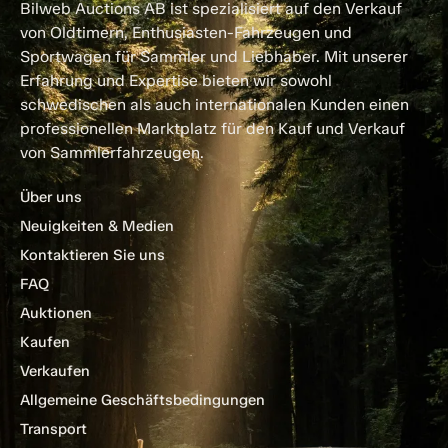
Bilweb Auctions AB ist spezialisiert auf den Verkauf
von Oldtimern, Enthusiasten-Fahrzeugen und
Sportwagen für Sammler und Liebhaber. Mit unserer
Erfahrung und Expertise bieten wir sowohl
schwedischen als auch internationalen Kunden einen
professionellen Marktplatz für den Kauf und Verkauf
von Sammlerfahrzeugen.
Über uns
Neuigkeiten & Medien
Kontaktieren Sie uns
FAQ
Auktionen
Kaufen
Verkaufen
Allgemeine Geschäftsbedingungen
Transport