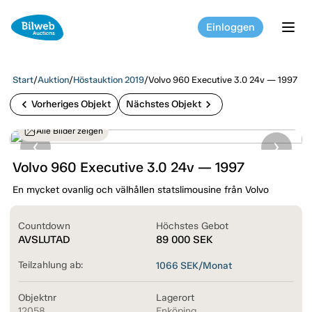
Einloggen
tog
Start
/
Auktion
/
Höstauktion 2019
/
Volvo 960 Executive 3.0 24v — 1997
chevron_left
chevron_right
Vorheriges Objekt
Nächstes Objekt
Alle Bilder zeigen
Volvo 960 Executive 3.0 24v — 1997
En mycket ovanlig och välhållen statslimousine från Volvo
Countdown
Höchstes Gebot
AVSLUTAD
89 000
SEK
Teilzahlung ab:
1066
SEK/Monat
Objektnr
Lagerort
12058
Enköping