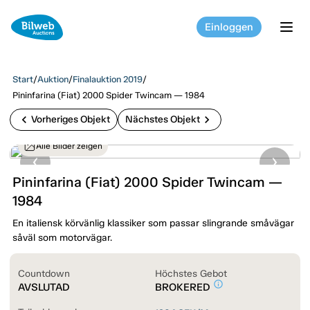
Einloggen
tog
Start
/
Auktion
/
Finalauktion 2019
/
Pininfarina (Fiat) 2000 Spider Twincam — 1984
chevron_left
chevron_right
Vorheriges Objekt
Nächstes Objekt
Alle Bilder zeigen
Pininfarina (Fiat) 2000 Spider Twincam —
1984
En italiensk körvänlig klassiker som passar slingrande småvägar
såväl som motorvägar.
Countdown
Höchstes Gebot
info_outline
AVSLUTAD
BROKERED