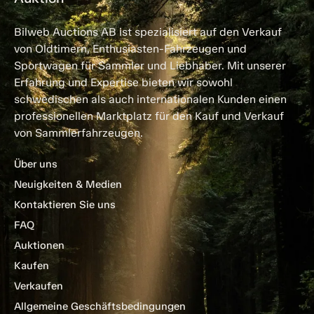
Bilweb Auctions AB ist spezialisiert auf den Verkauf
von Oldtimern, Enthusiasten-Fahrzeugen und
Sportwagen für Sammler und Liebhaber. Mit unserer
Erfahrung und Expertise bieten wir sowohl
schwedischen als auch internationalen Kunden einen
professionellen Marktplatz für den Kauf und Verkauf
von Sammlerfahrzeugen.
Über uns
Neuigkeiten & Medien
Kontaktieren Sie uns
FAQ
Auktionen
Kaufen
Verkaufen
Allgemeine Geschäftsbedingungen