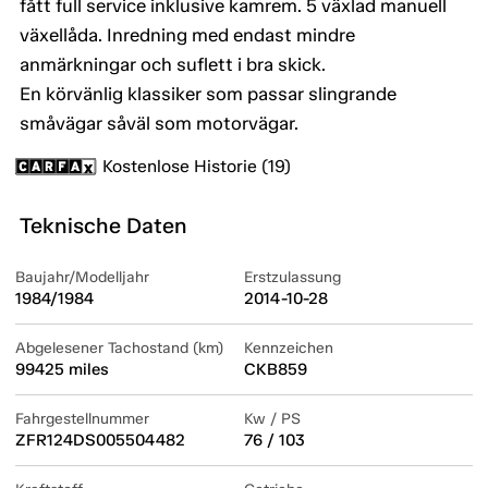
fått full service inklusive kamrem. 5 växlad manuell
växellåda. Inredning med endast mindre
anmärkningar och suflett i bra skick.
En körvänlig klassiker som passar slingrande
småvägar såväl som motorvägar.
Kostenlose Historie (19)
Teknische Daten
Baujahr/Modelljahr
Erstzulassung
1984/1984
2014-10-28
Abgelesener Tachostand (km)
Kennzeichen
99425 miles
CKB859
Fahrgestellnummer
Kw / PS
ZFR124DS005504482
76 / 103