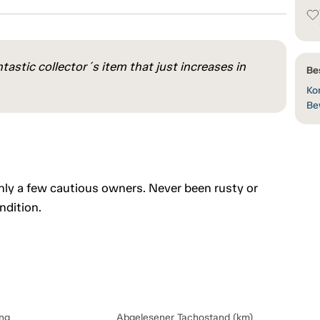
ntastic collector´s item that just increases in
Be
Kon
Be
only a few cautious owners. Never been rusty or
ondition.
ng
Abgelesener Tachostand (km)