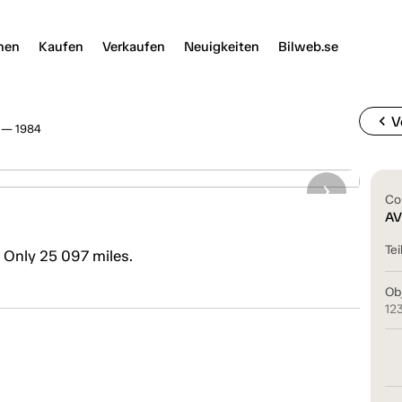
nen
Kaufen
Verkaufen
Neuigkeiten
Bilweb.se
chevron_left
V
 — 1984
Co
AV
Tei
 Only 25 097 miles.
Ob
12