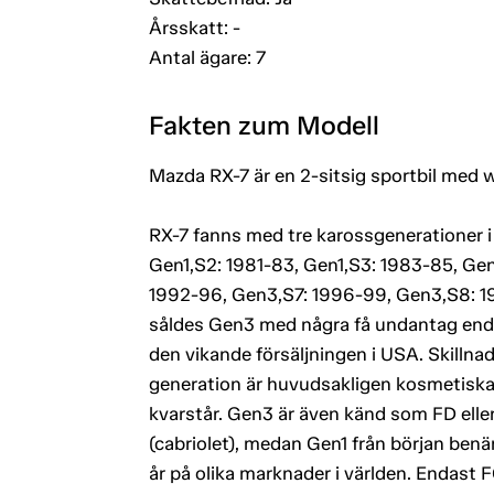
Årsskatt: -
Antal ägare: 7
Fakten zum Modell
Mazda RX-7 är en 2-sitsig sportbil med 
RX-7 fanns med tre karossgenerationer i 
Gen1,S2: 1981-83, Gen1,S3: 1983-85, Ge
1992-96, Gen3,S7: 1996-99, Gen3,S8: 199
såldes Gen3 med några få undantag enda
den vikande försäljningen i USA. Skilln
generation är huvudsakligen kosmetiska
kvarstår. Gen3 är även känd som FD el
(cabriolet), medan Gen1 från början ben
år på olika marknader i världen. Endast 