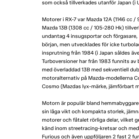
som också tillverkades utanför Japan (i 
Motorer i RX-7 var Mazda 12A (1146 cc / 
Mazda 13B (1308 cc / 105-280 Hk) tillv
undantag 4 insugsportar och förgasare,
början, men utvecklades för icke turbola
insprutning från 1984 (i Japan såldes äv
Turboversioner har från 1983 funnits av
med överladdad 13B med sekventiell dubb
motoralternativ på Mazda-modellerna C
Cosmo (Mazdas lyx-märke, jämförbart me
Motorn är populär bland hemmabyggare av
sin låga vikt och kompakta storlek, jämna 
motorer och fåtalet rörliga delar, vilke
känd inom streetracing-kretsar och medve
Furious och även uppföljaren 2 fast 2 fu