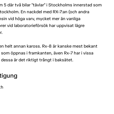
5 där två bilar "tävlar" i Stockholms innerstad som
 Stockholm. En nackdel med RX-7:an (och andra
nsin vid höga varv, mycket mer än vanliga
r vid laboratorieförsök har uppvisat lägre
r.
en helt annan kaross. Rx-8 är kanske mest bekant
r som öppnas i framkanten, även Rx-7 har i vissa
 dessa är det riktigt trångt i baksätet.
htigung
th