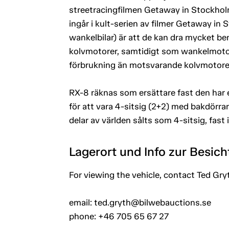
streetracingfilmen Getaway in Stockholm 
ingår i kult-serien av filmer Getaway in
wankelbilar) är att de kan dra mycket be
kolvmotorer, samtidigt som wankelmotore
förbrukning än motsvarande kolvmotore
RX-8 räknas som ersättare fast den har 
för att vara 4-sitsig (2+2) med bakdörra
delar av världen sålts som 4-sitsig, fast i
Lagerort und Info zur Besic
For viewing the vehicle, contact Ted Gry
email: ted.gryth@bilwebauctions.se
phone: +46 705 65 67 27