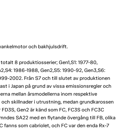
wankelmotor och bakhjulsdrift.
totalt 8 produktiosserier; Gen1,S1: 1977-80,
n2,S4: 1986-1988, Gen2,S5: 1990-92, Gen3,S6:
9-2002. Från S7 och till slutet av produktionen
st i Japan på grund av vissa emissionsregler och
aderna mellan årsmodellerna inom respektive
 och skillnader i utrustning, medan grundkarossen
ler FD3S, Gen2 är känd som FC, FC3S och FC3C
ämndes SA22 med en flytande övergång till FB, olika
FC fanns som cabriolet, och FC var den enda Rx-7