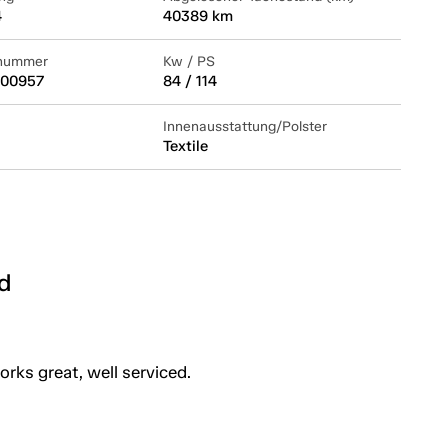
4
40389 km
lnummer
Kw / PS
700957
84 / 114
Innenausstattung/Polster
Textile
d
orks great, well serviced.