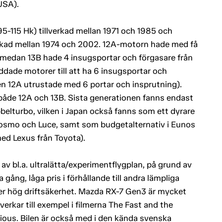
USA).
95-115 Hk) tillverkad mellan 1971 och 1985 och
erkad mellan 1974 och 2002. 12A-motorn hade med få
 medan 13B hade 4 insugsportar och förgasare från
ddade motorer till att ha 6 insugsportar och
en 12A utrustade med 6 portar och insprutning).
 både 12A och 13B. Sista generationen fanns endast
elturbo, vilken i Japan också fanns som ett dyrare
osmo och Luce, samt som budgetalternativ i Eunos
d Lexus från Toyota).
 bl.a. ultralätta/experimentflygplan, på grund av
gång, låga pris i förhållande till andra lämpliga
t ger hög driftsäkerhet. Mazda RX-7 Gen3 är mycket
rkar till exempel i filmerna The Fast and the
rious. Bilen är också med i den kända svenska