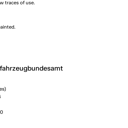
ew traces of use.
painted.
tfahrzeugbundesamt
es)
4
30