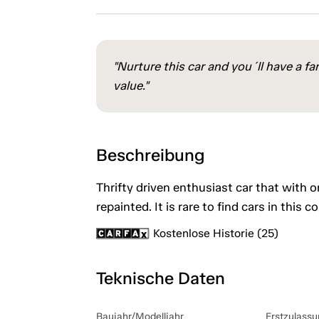
"Nurture this car and you´ll have a fa
value."
Beschreibung
Thrifty driven enthusiast car that with 
repainted. It is rare to find cars in this c
Kostenlose Historie (25)
Teknische Daten
Baujahr/Modelljahr
Erstzulassu