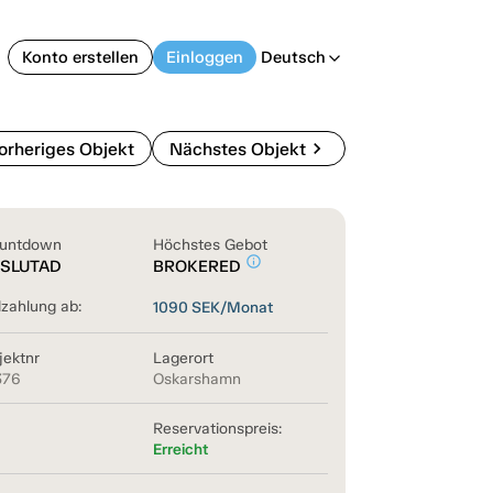
Konto erstellen
Einloggen
Deutsch
arrow_back_ios
chevron_right
orheriges Objekt
Nächstes Objekt
untdown
Höchstes Gebot
info_outline
SLUTAD
BROKERED
lzahlung ab:
1090
SEK/Monat
jektnr
Lagerort
376
Oskarshamn
Reservationspreis:
Erreicht