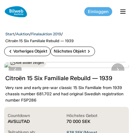
Einloggen
tog
Start
/
Auktion
/
Finalauktion 2019
/
Citroën 15 Six Familiale Rebuild — 1939
chevron_left
chevron_right
Vorheriges Objekt
Nächstes Objekt
Alle Bilder zeigen
Citroën 15 Six Familiale Rebuild — 1939
Very rare and early pre-war classic 15 Six Familiale from 1939
chassis number 681.702 and had original Swedish registration
number FSP286
Countdown
Höchstes Gebot
AVSLUTAD
70 000
SEK
Teilzahlung ab:
838
SEK/Monat