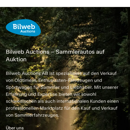
Bilweb Auctions – Sammlerautos auf
Auktion
Bilweb Auctions AB ist spezialisiert auf den Verkauf
von Oldtimern, Enthusiasten-Fahrzeugen und
Sportwagen für Sammler und Liebhaber. Mit unserer
Erfahrung und Expertise bieten wir sowohl
schwedischen als auch internationalen Kunden einen
professionellen Marktplatz für den Kauf und Verkauf
von Sammlerfahrzeugen.
Über uns