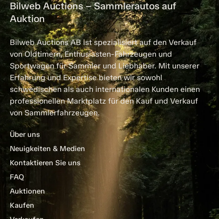
Bilweb Auctions – Sammlerautos auf
Auktion
Bilweb Auctions AB ist spezialisiert auf den Verkauf
von Oldtimern, Enthusiasten-Fahrzeugen und
Sportwagen für Sammler und Liebhaber. Mit unserer
Erfahrung und Expertise bieten wir sowohl
schwedischen als auch internationalen Kunden einen
professionellen Marktplatz für den Kauf und Verkauf
von Sammlerfahrzeugen.
Über uns
Neuigkeiten & Medien
Kontaktieren Sie uns
FAQ
Auktionen
Kaufen