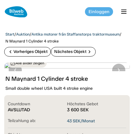
Einloggen
tog
Start
/
Auktion
/
Antika motorer från Staffanstorps traktormuseum
/
N Maynard 1 Cylinder 4 stroke
chevron_left
chevron_right
Vorheriges Objekt
Nächstes Objekt
Alle Bilder zeigen
N Maynard 1 Cylinder 4 stroke
Small double wheel USA built 4 stroke engine
Countdown
Höchstes Gebot
AVSLUTAD
3 600
SEK
Teilzahlung ab:
43
SEK/Monat