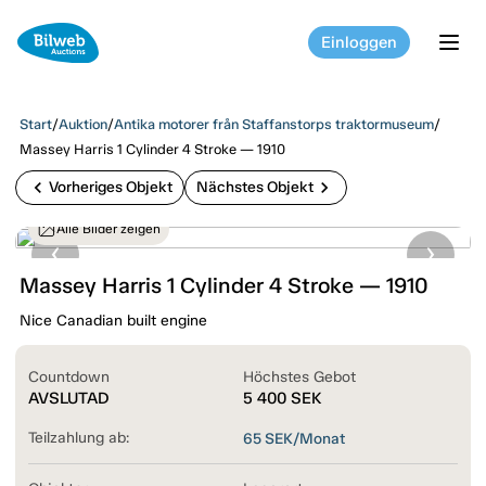
Einloggen
tog
Start
/
Auktion
/
Antika motorer från Staffanstorps traktormuseum
/
Massey Harris 1 Cylinder 4 Stroke — 1910
chevron_left
chevron_right
Vorheriges Objekt
Nächstes Objekt
Alle Bilder zeigen
Massey Harris 1 Cylinder 4 Stroke — 1910
Nice Canadian built engine
Countdown
Höchstes Gebot
AVSLUTAD
5 400
SEK
Teilzahlung ab:
65
SEK/Monat