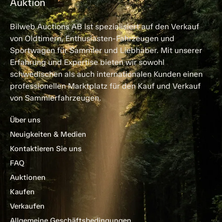
Auktion
Bilweb Auctions AB ist spezialisiert auf den Verkauf
von Oldtimern, Enthusiasten-Fahrzeugen und
Sportwagen für Sammler und Liebhaber. Mit unserer
Erfahrung und Expertise bieten wir sowohl
schwedischen als auch internationalen Kunden einen
professionellen Marktplatz für den Kauf und Verkauf
von Sammlerfahrzeugen.
Über uns
Neuigkeiten & Medien
Kontaktieren Sie uns
FAQ
Auktionen
Kaufen
Verkaufen
Allgemeine Geschäftsbedingungen