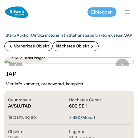
Einloggen
tog
Start
/
Auktion
/
Antika motorer från Staffanstorps traktormuseum
/
JAP
chevron_left
chevron_right
Vorheriges Objekt
Nächstes Objekt
Alle Bilder zeigen
JAP
Mer info kommer, orenoverad, komplett.
Countdown
Höchstes Gebot
AVSLUTAD
600
SEK
Teilzahlung ab:
7
SEK/Monat
Objektnr
Lagerort
11359
Staffanstorp