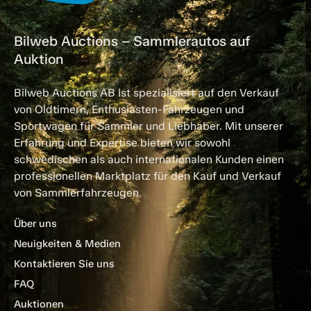
Bilweb Auctions – Sammlerautos auf
Auktion
Bilweb Auctions AB ist spezialisiert auf den Verkauf
von Oldtimern, Enthusiasten-Fahrzeugen und
Sportwagen für Sammler und Liebhaber. Mit unserer
Erfahrung und Expertise bieten wir sowohl
schwedischen als auch internationalen Kunden einen
professionellen Marktplatz für den Kauf und Verkauf
von Sammlerfahrzeugen.
Über uns
Neuigkeiten & Medien
Kontaktieren Sie uns
FAQ
Auktionen