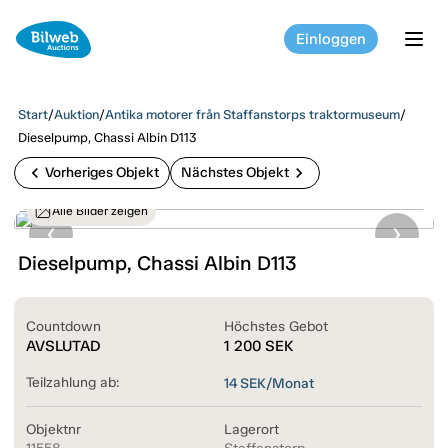
Einloggen
tog
Start
/
Auktion
/
Antika motorer från Staffanstorps traktormuseum
/
Dieselpump, Chassi Albin D113
chevron_left
chevron_right
Vorheriges Objekt
Nächstes Objekt
Alle Bilder zeigen
Dieselpump, Chassi Albin D113
Countdown
Höchstes Gebot
AVSLUTAD
1 200
SEK
Teilzahlung ab:
14
SEK/Monat
Objektnr
Lagerort