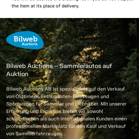
the item at its place of delivery.
Bilweb Auctions – Sammlerautos auf
Auktion
Bilweb Auctions AB ist spezialisiert auf den Verkauf
von Oldtimern, Enthusiasten-Fahrzeugen und
Sportwagen für Sammler und Liebhaber. Mit unserer
Erfahrung und Expertise bieten wir sowohl
schwedischen als auch internationalen Kunden einen
professionellen Marktplatz für den Kauf und Verkauf
von Sammlerfahrzeugen.