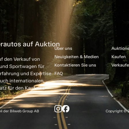
rautos auf Auktion
Über uns
Auktion
Neuigkeiten & Medien
Kaufen
uf den Verkauf von
Kontaktieren Sie uns
Verkauf
 und Sportwagen für
rfahrung und Expertise
FAQ
uch internationalen
atz für den Kauf und
eil der Bilweb Group AB
Copyright © 2