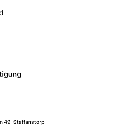
d
htigung
 49 Staffanstorp