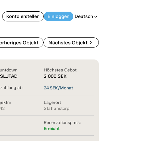
Konto erstellen
Einloggen
Deutsch
arrow_back_ios
chevron_right
orheriges Objekt
Nächstes Objekt
untdown
Höchstes Gebot
SLUTAD
2 000
SEK
lzahlung ab:
24
SEK/Monat
jektnr
Lagerort
342
Staffanstorp
Reservationspreis:
Erreicht