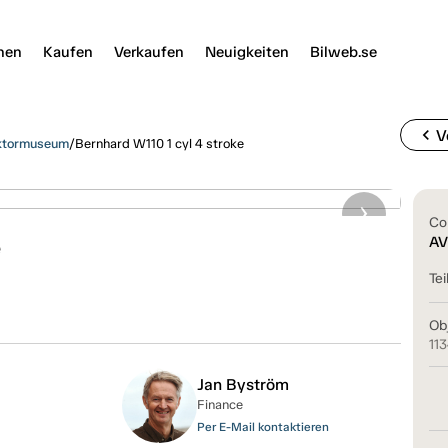
nen
Kaufen
Verkaufen
Neuigkeiten
Bilweb.se
chevron_left
V
aktormuseum
/
Bernhard W110 1 cyl 4 stroke
Co
e
AV
Tei
Ob
11
Jan Byström
Finance
Per E-Mail kontaktieren