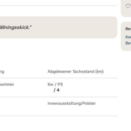
llningsskick."
Be
Kon
Be
ng
Abgelesener Tachostand (km)
lnummer
Kw / PS
/ 4
Innenausstattung/Polster