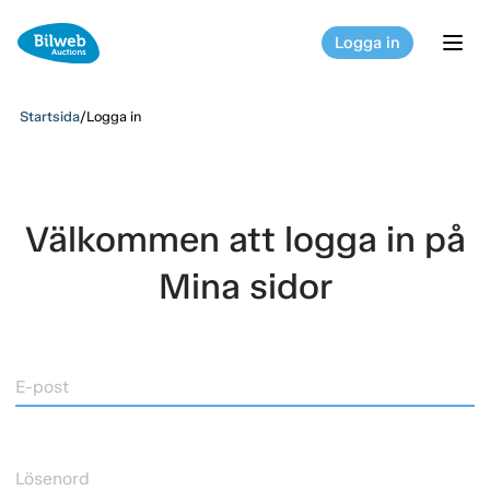
Logga in
tog
Startsida
/
Logga in
Välkommen att logga in på
Mina sidor
E-post
Lösenord