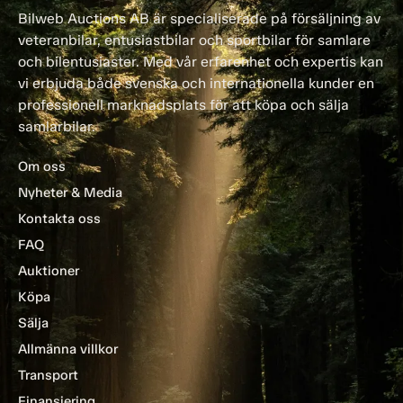
Bilweb Auctions AB är specialiserade på försäljning av
veteranbilar, entusiastbilar och sportbilar för samlare
och bilentusiaster. Med vår erfarenhet och expertis kan
vi erbjuda både svenska och internationella kunder en
professionell marknadsplats för att köpa och sälja
samlarbilar.
Om oss
Nyheter & Media
Kontakta oss
FAQ
Auktioner
Köpa
Sälja
Allmänna villkor
Transport
Finansiering