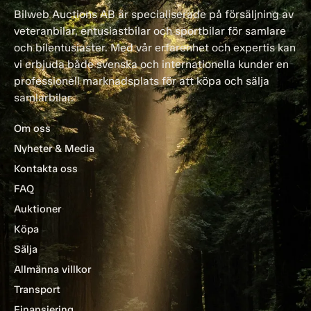
Bilweb Auctions AB är specialiserade på försäljning av
veteranbilar, entusiastbilar och sportbilar för samlare
och bilentusiaster. Med vår erfarenhet och expertis kan
vi erbjuda både svenska och internationella kunder en
professionell marknadsplats för att köpa och sälja
samlarbilar.
Om oss
Nyheter & Media
Kontakta oss
FAQ
Auktioner
Köpa
Sälja
Allmänna villkor
Transport
Finansiering