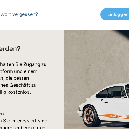
wort vergessen?
Einloggen
c
erden?
halten Sie Zugang zu
attform und einem
ut, die besten
ches Geschäft zu
llig kostenlos.
en
Sie interessiert sind
eigern und verkaufen