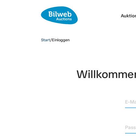
Auktio
Start
/
Einloggen
Willkommen,
E-Ma
Pass