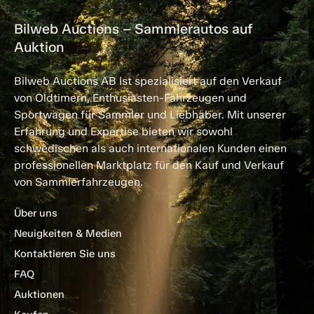
Bilweb Auctions – Sammlerautos auf
Auktion
Bilweb Auctions AB ist spezialisiert auf den Verkauf
von Oldtimern, Enthusiasten-Fahrzeugen und
Sportwagen für Sammler und Liebhaber. Mit unserer
Erfahrung und Expertise bieten wir sowohl
schwedischen als auch internationalen Kunden einen
professionellen Marktplatz für den Kauf und Verkauf
von Sammlerfahrzeugen.
Über uns
Neuigkeiten & Medien
Kontaktieren Sie uns
FAQ
Auktionen