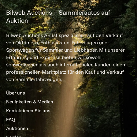
Bilweb Auctions – Sammlerautos auf
Auktion
Bilweb Auctions AB ist spezialisiert auf den Verkauf
von Oldtimern, Enthusiasten-Fahrzeugen und
Sportwagen für Sammler und Liebhaber. Mit unserer
Erfahrung und Expertise bieten wir sowohl
schwedischen als auch internationalen Kunden einen
professionellen Marktplatz für den Kauf und Verkauf
von Sammlerfahrzeugen.
Über uns
Neuigkeiten & Medien
Kontaktieren Sie uns
FAQ
Auktionen