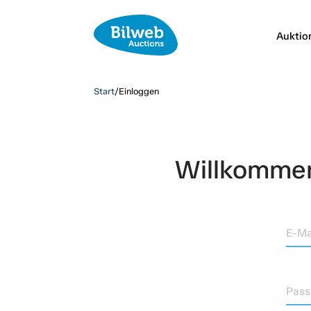
Auktio
Start
/
Einloggen
Willkommen,
E-Ma
Pass