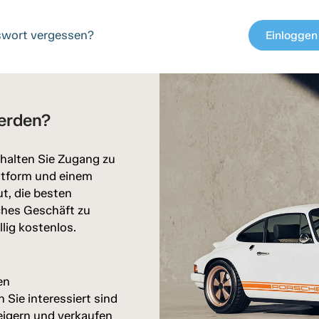
wort vergessen?
Einloggen
c
erden?
halten Sie Zugang zu
attform und einem
ut, die besten
ches Geschäft zu
llig kostenlos.
en
Sie interessiert sind
eigern und verkaufen