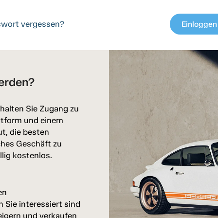
wort vergessen?
Einloggen
c
erden?
halten Sie Zugang zu
attform und einem
ut, die besten
ches Geschäft zu
llig kostenlos.
en
Sie interessiert sind
eigern und verkaufen