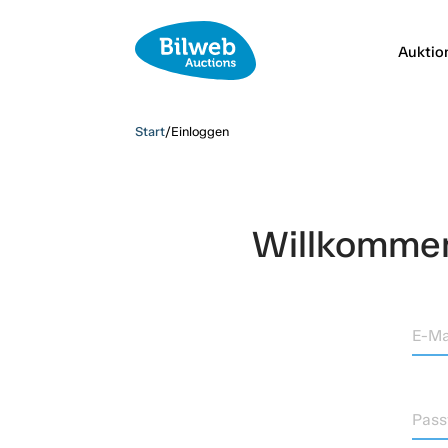
Auktio
Start
/
Einloggen
Willkommen,
E-Ma
Pass